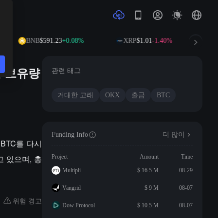
BNB
$591.23
+0.08%
XRP
$1.01
-1.40%
여 보유량
관련 태그
거대한 고래
OKX
출금
BTC
Funding Info
더 많이
의 BTC를 다시
고 있으며, 총
Project
Amount
Time
Multipli
$ 16.5 M
08-29
Vangrid
$ 9 M
08-07
위험 경고
Dow Protocol
$ 10.5 M
08-07