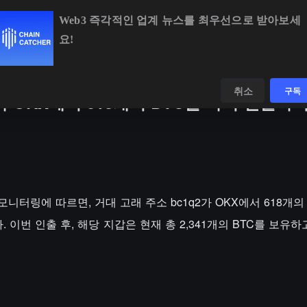
Web3 즉각적인 업계 뉴스를 최우선으로 받아보세
요!
BTC
$64,757.50
+0.59%
ETH
$1,909.87
+0.25%
데이터
발견하다
취소
구독
 OKX에서 618개의 BTC를 다시 인출하
s)의 모니터링에 따르면, 거대 고래 주소 bc1q2가 OKX에서 618개
. 이번 인출 후, 해당 지갑은 현재 총 2,341개의 BTC를 보유하