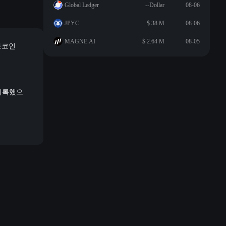
Global Ledger
--Dollar
08-06
JPYC
$ 38 M
08-06
MAGNE.AI
$ 2.64 M
08-05
트코인
 기록했으