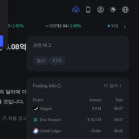
4.85
+2.05%
XRP
$1.04
+2.00%
SOL
$76.27
+3.3
 6.08억
관련 태그
청산
ETH
Funding Info
더 많이
8억 달러에 이
를 것입니다.
Project
Amount
Time
Vangrid
$ 9 M
08-07
위험 경고
Dow Protocol
$ 10.5 M
08-07
Global Ledger
--Dollar
08-06