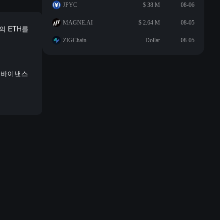
JPYC
$ 38 M
08-06
MAGNE.AI
$ 2.64 M
08-05
의 ETH를
ZIGChain
--Dollar
08-05
가 바이낸스