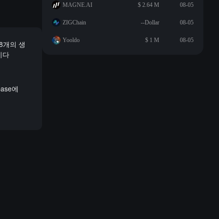
MAGNE.AI
$ 2.64 M
08-05
ZIGChain
--Dollar
08-05
Yooldo
$ 1 M
08-05
18개의 생
이다
ase에