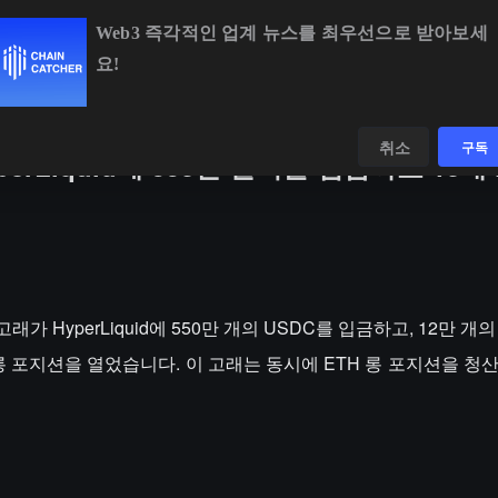
Web3 즉각적인 업계 뉴스를 최우선으로 받아보세
요!
BTC
$64,779.41
-0.22%
ETH
$1,916.31
+0.
데이터
발견하다
취소
구독
rLiquid에 550만 달러를 입금하고 10배
래가 HyperLiquid에 550만 개의 USDC를 입금하고, 12만 개의
 롱 포지션을 열었습니다. 이 고래는 동시에 ETH 롱 포지션을 청산하