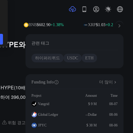
15%
BNB
$602.90
+1.38%
XRP
$1.03
+0.28%
 HYPE와
관련 태그
하이퍼리퀴드
USDC
ETH
Funding Info
더 많이
 HYPE(10배
여 396,00
Project
Amount
Time
Vangrid
$ 9 M
08-07
Global Ledger
--Dollar
08-06
위험 경고
JPYC
$ 38 M
08-06