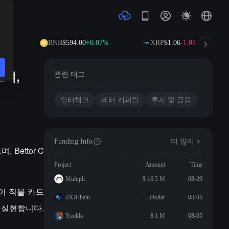
92%
BNB
$594.00
+0.07%
XRP
$1.06
-1.03%
으며,
관련 태그
인터체크
베터 캐피탈
투자 및 금융
Funding Info
더 많이
Bettor C
Project
Amount
Time
Multipli
$ 16.5 M
08-29
업이 직불 카드
ZIGChain
--Dollar
08-05
 실현합니다.
Yooldo
$ 1 M
08-05