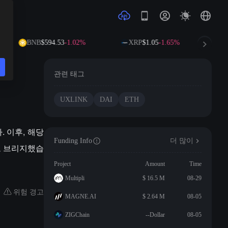
BNB
$594.53
-1.02%
XRP
$1.05
-1.65%
관련 태그
UXLINK
DAI
ETH
. 이후, 해당
Funding Info
더 많이
소로 브리지했습
Project
Amount
Time
Multipli
$ 16.5 M
08-29
위험 경고
MAGNE.AI
$ 2.64 M
08-05
ZIGChain
--Dollar
08-05