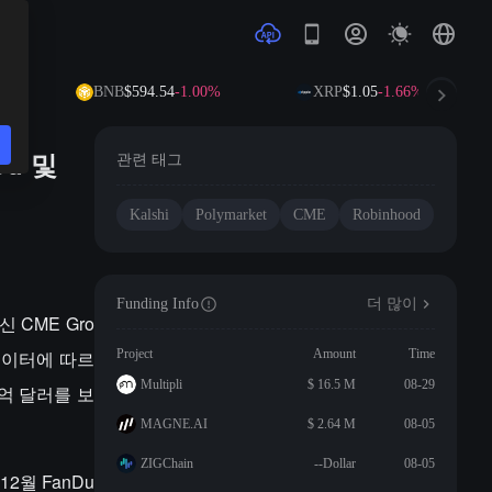
5%
BNB
$594.54
-1.00%
XRP
$1.05
-1.66%
od 및
관련 태그
Kalshi
Polymarket
CME
Robinhood
Funding Info
더 많이
대신 CME Gro
 데이터에 따르
Project
Amount
Time
Multipli
$ 16.5 M
08-29
0억 달러를 보
MAGNE.AI
$ 2.64 M
08-05
ZIGChain
--Dollar
08-05
12월 FanDu