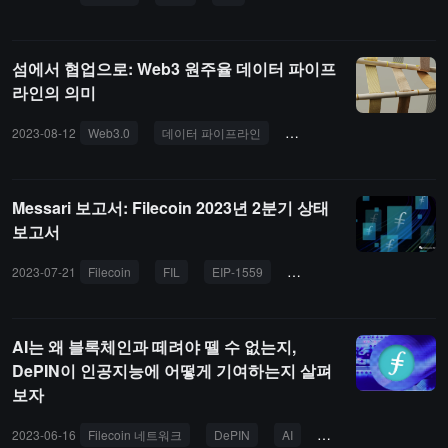
섬에서 협업으로: Web3 원주율 데이터 파이프
라인의 의미
2023-08-12
Web3.0
데이터 파이프라인
인공지능
NFT
체인
Messari 보고서: Filecoin 2023년 2분기 상태
보고서
2023-07-21
Filecoin
FIL
EIP-1559
분산 저장
IPFS
AI는 왜 블록체인과 떼려야 뗄 수 없는지,
DePIN이 인공지능에 어떻게 기여하는지 살펴
보자
2023-06-16
Filecoin 네트워크
DePIN
AI
Filecoin
FIL