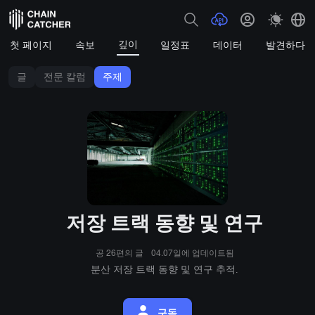
깊이
첫 페이지
속보
일정표
데이터
발견하다
글
전문 칼럼
주제
저장 트랙 동향 및 연구
공 26편의 글
04.07일에 업데이트됨
분산 저장 트랙 동향 및 연구 추적.
구독