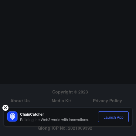
근본적으로 변화시킵니다.
Copyright © 2023
About Us
Media Kit
Privacy Policy
Risk Warning
Hiring
ChainCatcher
Launch App
Building the Web3 world with innovations.
Qiong ICP No. 2021009392