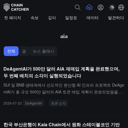
첫 페이지
속보
깊이
일정표
데이터
발견하다
aia
전체
글
뉴스 플래시
DeAgentAI가 500만 달러 AIA 재매입 계획을 완료했으며,
두 번째 배치의 소각이 실행되었습니다
SUI 및 BNB 생태계에서 선도적인 분산형 AI 인프라 프로젝트 DeAge
ntAI가 총 규모 500만 달러의 AIA 토큰 매입 계획이 완료되었음을 발
표했습니다. 보도에 따르면, 첫 번째로 100만 개의 AIA가 조기에 소
2026-07-23
DeAgentAI
토큰 소각
각되었으며, 이번 두 번째 소각에서 1000만 개의 AIA가 완료되어 총
1100만 개가 소각되었습니다. 이는 매입된 총량의 23.1%에 해당하
며, 모두 블랙홀 주소로 전송되어 영구적으로 소각되었습니다.주목할
한국 부산은행이 Kaia Chain에서 원화 스테이블코인 기반
점은 DeAgentAI가 분기별 소각 메커니즘을 공식적으로 시작했으며,