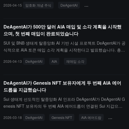
2026-04-15
암호화 개념 주식
DeAgentAI
AIA 생태 기금
Physica
DeAgentAI가 500만 달러 AIA 매입 및 소각 계획을 시작했
으며, 첫 번째 매입이 완료되었습니다
SUI 및 BNB 생태계 탈중앙화 AI 기반 시설 프로젝트 DeAgentAI가 공
식적으로 AIA 토큰 매입 소각 계획을 시작한다고 발표했습니다. 총
규모는 500만 달러이며, 자금 출처는 프로젝트 계약 수익 및 자체 AI
2026-04-13
DeAgentAI
AIA
재매입 소각
모델에서 발생한 거래 수익입니다.이번 매입은 90일 이내에 세 차례
에 걸쳐 공개 시장에서 실행되며, 모든 매입 토큰은 직접 소각되어 영
구적으로 유통에서 제외됩니다. 잠금 또는 재분배 계획은 포함되지
DeAgentAI가 Genesis NFT 보유자에게 두 번째 AIA 에어
않습니다. 현재 첫 번째 AIA 매입 소각이 완료되었습니다. TX 해시: H
드롭을 지급했습니다
BmTxfJymoymJTFSB5qtn4cV2pfd2SYS6PaGd5NPyFpf.DeAgentAI
는 매입 자금이 전적으로 프로젝트 자체 사업 수익에서 나오며, 외부
Sui 생태계 선도적인 탈중앙화 AI 인프라 DeAgentAI가 DeAgentAI G
자금 조달이나 토큰 증발과는 무관하다고 밝혔습니다. 소각 기록은
enesis NFT 보유자의 두 번째 AIA 에어드롭이 연결된 Sui 지갑으로
지속적으로 업데이트될 것입니다.
에어드롭되었다고 발표했습니다. 사용자는 공식 웹사이트에서 연결
2026-03-18
DeAgentAI
Genesis NFT
AIA 에어드랍
Sui 지갑
된 지갑을 열어 직접 확인할 수 있으며, 청구 상호작용을 할 필요가
없습니다.