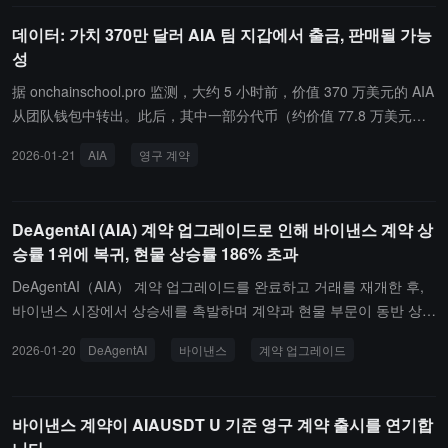
데이터: 가치 370만 달러 AIA 팀 지갑에서 출금, 판매될 가능
성
据 onchainschool.pro 监测，大约 5 小时前，价值 370 万美元的 AIA
从团队钱包中转出。此后，其中一部分代币（约价值 77.8 万美元）
已被转入一个新的钱包，很可能是为了出售做准备。分析指出，如果
2026-01-21
AIA
영구 계약
这些代币最终被售出，剩余的代币也有可能被分配。截止发稿，AIA
现报 0.255 美元，对应市值 5103 万美元。据悉，币安昨日上线 AIA
U 本位永续合约。
DeAgentAI (AIA) 계약 업그레이드로 인해 바이낸스 계약 상
승률 1위에 복귀, 현물 상승률 186% 초과
DeAgentAI（AIA） 계약 업그레이드를 완료하고 거래를 재개한 후,
바이낸스 시장에서 상승세를 촉발하며 계약과 현물 부문이 동반 상승
했습니다. AIA/USDT 영구 계약 가격은 0.38226 달러로, 24시간 상승
2026-01-20
DeAgentAI
바이낸스
계약 업그레이드
폭은 91.90%에 달하며, 바이낸스 계약 상승폭 순위 1위를 차지했습
니다; 현물 거래 중 상승폭은 최고 186.85%에 달하며, 가격은 0.38
달러에 근접했습니다.전해진 바에 따르면, AIA는 이번 업그레이드를
바이낸스 계약이 AIAUSDT U 기준 영구 계약 출시를 연기합
통해 스마트 계약 및 1:1 신규 구 토큰 교환을 완료하였으며, 핵심적