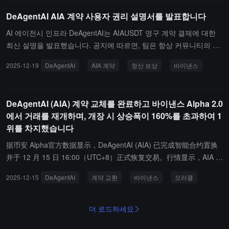
DeAgentAI AIA 계약 사용자 권리 설명서를 발표합니다
AI 에이전시 인프라 DeAgentAI는 AIAUSDT 영구 계약 결제에 대한
최신 설명을 발표했습니다. 공지에 따르면, 팀은 항상 커뮤니티의 이
익을 최우선으로 생각하며, 바이낸스 팀과의 긴밀한 소통과 공동 평
2025-12-19
DeAgentAI
AIA 계약
청산 보상
바이낸스
가를 통해 조건을 충족하는 사용자에게 "청산 보상"을 제공하기로 확
인했습니다.이 계획은 0.22 USDT를 기준으로 가격을 고정하여 피해
를 입은 사용자에게 차액 보상을 제공합니다. 조건을 충족하는 범위
DeAgentAI (AIA) 계약 교체를 완료하고 바이낸스 Alpha 2.0
는: 베이징 시간 2025년 12월 11일 19:43부터 20:15 사이에 결제 또
에서 거래를 재개하며, 개장 시 상승폭이 160%를 초과하여 1
는 청산 가격이 0.22 USDT 미만인 롱 포지션입니다.현재 바이낸스
위를 차지했습니다
공식은 이메일을 통해 모든 조건을 충족하는 사용자에게 에어드랍 설
명을 발송했으며, 관련 금액은 계획에 따라 12월 18일 11:00 이전에
据币安 Alpha官方数据显示，DeAgentAI (AIA) 已完成智能合约置换
사용자들의 바이낸스 현물 계좌로 순차적으로 지급될 예정입니다.
并于 12 月 15 日 16:00（UTC+8）正式恢复交易。行情显示，AIA 开
盘后强势拉升，涨幅一度超过 160%，迅速登顶币安 Alpha 板块涨幅
2025-12-15
DeAgentAI
계약 교환
바이낸스
오라클
榜 Top 1。此前公告显示，AIA 已完成 1:1 新老代币置换，此次升级
核心在于引入预言机级验证机制，以实现更可信的链上数据交互。
더 로드하세요