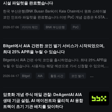
시설 파일럿을 완료했습니다
이후 분기별로 AIA 소각 계획을 지속적으로 실행할 것이라는 점입니
다. 이로 인해 디플레이션 메커니즘이 정상화 단계에 들어섰습니다.
한국 부산은행(BNK Busan Bank)이 Kaia Chain에서 원화 스테이블
매입 자금은 프로젝트 프로토콜 수익 및 자체 AI 거래 모델 수익에서
코인 인프라 파일럿을 완료했습니다.이번 PoC 개념 검증은 K-STAR
발생하며, 외부 자금 조달이나 토큰 증발과는 무관합니다.체인 상 소
Alliance 파트너인 AhnLab Blockchain Company, Lambda256 및 Op
2026-07-06
카이아 체인
BNK 부산은행
PoC
각 기록: 8G2MPM3sK7zEqax715HqLqAPzTvw6JV5yDUHepZ1Nycr
en Asset이 공동 참여하였으며, 테스트 결과 거래 성공률이 100%에
달하고 처리 시간은 1초 미만으로 나타났습니다.
Bitget에서 AIA 간편한 코인 벌기 서비스가 시작되었으며,
최대 25% APR을 누릴 수 있습니다
Bitget에서 AIA 간편 수익 코인을 출시하였습니다. 최대 25% APR을
누릴 수 있습니다. 사용자는 해당 섹션으로 가서 신청할 수 있으며,
이벤트 기간은 5월 16일 18:00(UTC+8)까지입니다. 더 많은 제품 상
2026-04-17
Bitget
AIA
활동 시간
코인 벌기
25% APR
세 정보는 Bitget 공식 플랫폼에서 확인할 수 있습니다.
암호화 개념 주식 매일 관찰: DeAgentAI AIA
생태 기금 설립, AI 에이전트와 물리적 AI 융합
트랙이 초기 기관 배치를 맞이하다