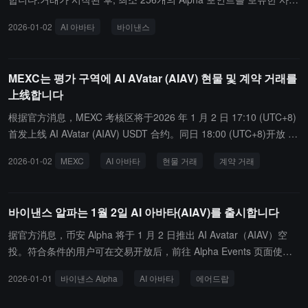
자는 305개의 AIAV 토큰 에어드랍을 신청할 수 있습니다. 선착순입
2026-01-02
AI 아바타
바이낸스
니다. 만약 이벤트가 종료되지 않았다면, 점수 기준은 매 5분마다 자
동으로 5점씩 낮아집니다.에어드랍 신청은 15개의 바이낸스 Alpha
포인트를 소모합니다. 사용자는 Alpha 이벤트 페이지에서 24시간 이
MEXC는 평가 구역에 AI AVatar (AIAV) 현물 및 계약 거래를
내에 신청을 확인해야 하며, 그렇지 않을 경우 에어드랍 수령을 포기
上线합니다
한 것으로 간주됩니다.
根据官方消息，MEXC 考核区将于2026 年 1 月 2 日 17:10 (UTC+8)
首发上线 AI AVatar (AIAV) USDT 合约。同日 18:00 (UTC+8)开放 AI
AV/USDT 现货交易。공식 소식에 따르면, MEXC 평가 구역은 2026
2026-01-02
MEXC
AI 아바타
현물 거래
계약 거래
년 1월 2일 17:10 (UTC+8)에 AI AVatar (AIAV) USDT 계약을 첫 출시
합니다. 같은 날 18:00 (UTC+8)에 AIAV/USDT 현물 거래가 개방됩니
다.
바이낸스 알파는 1월 2일 AI 아바타(AIAV)를 출시합니다
据官方消息，币安 Alpha 将于 1 月 2 日推出 AI Avatar（AIAV）空
投。符合条件的用户可在交易开放后，前往 Alpha Events 页面使用
Alpha 积分领取空投。
2026-01-01
바이낸스 Alpha
AI 아바타
에어드랍