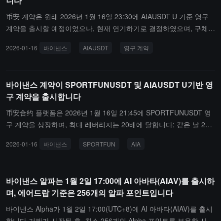
니다
으로 오라클 수준의 검증 메커니즘을 도입하여 체인 상 데이터의 신
뢰성을 향상시켰습니다. Sui 생태계 AI 인프라 프로젝트로서, 새로운
币安 계약은 원래 2026년 1월 16일 23:30에 AIAUSDT U 기준 영구
백서에서는 토큰 경제학과 스테이킹 모델을 명확히 하였으며, 핵심
계약을 출시할 예정이었으나, 현재 연기하기로 결정하였으며, 구체적
구성 요소는 보안 감사를 통과하였습니다. 이번 상승은 AI 응용 분야
인 시간은 추후 공지될 것입니다.
2026-01-16
바이낸스
AIAUSDT
영구 계약
자금 유입 추세와 일치합니다.
바이낸스 계약이 SPORTFUNUSDT 및 AIAUSDT U기반 영
구 계약을 출시합니다
币安合约 플랫폼은 2026년 1월 16일 21:45에 SPORTFUNUSDT 영
구 계약을 상장하며, 최대 레버리지는 20배에 달합니다; 같은 날 23:3
0에 AIAUSDT 영구 계약도 상장되며, 최대 레버리지 역시 20배입니
2026-01-16
바이낸스
SPORTFUN
AIA
다. 사용자들은 후속 공지를 주의 깊게 확인하여 더 많은 정보를 알아
볼 수 있습니다.
바이낸스 알파는 1월 2일 17:00에 AI 아바타(AIAV)를 출시하
며, 에어드랍 기준은 256개의 알파 포인트입니다
바이낸스 Alpha가 1월 2일 17:00(UTC+8)에 AI 아바타(AIAV)를 출시
합니다.거래가 시작된 후, 최소 256개의 Alpha 포인트를 보유한 사용