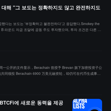
 보도에 대해 "그 보도는 정확하지도 않고 완전하지도
불권을 제공했다는 보도는 '부정확하고 불완전하다'고 응답했다.Smokey the
 1년 전 B 라운드 자금 조달에 공동 주도 투자했으며, 투자 조건은 다른 투
 양측은 네트워크 시작 후 유동성을 제공하겠다는 약속을 포함한 추가
 강조했다. B 라운드 자금 조달에서 확보한 잠금 BERA 토큰과 공개 시
风险"。本周一公开的文件显示，Berachain 曾授予 Brevan 旗下加密投资子公
元估值共同领投 Berachain 6900 万美元融资轮，却仍可在代币生成事件
避风险，这与传统风投模式截然不同。若 Berachain 的 BERA 代币
 美元已下跌约 67%。根据 The Block 数据平台显示，该代币
al 参投。Berachain 还在 2023 年完成了 4200 万美元的 A 轮融资。目前
이 BTCFi에 새로운 동력을 제공