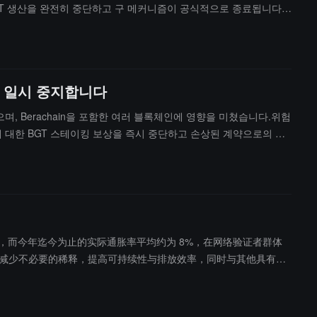
BGT 생산을 완전히 중단하고 구 메커니즘이 공식적으로 종료됩니다.
포트폴리오 페이지에서 모든 사용자에게 마이그레이션 도구를 제공하지만,
 수 있으며, 최대 3배까지 증가할 것으로 예상됩니다. 하드 포크 시간
상을 일시 중지합니다
으며, Berachain을 포함한 여러 블록체인에 영향을 미쳤습니다.위험
 계약에 대한 BGT 스테이킹 보상을 즉시 중단하고 손상된 계약으로의 새
을 즉시 철회할 것을 요구하여 자산 도난 위험을 피하도록 하고 있습니
 사건은 핵심 생태계 권리에 영향을 미치지 않습니다.
造 BGT，而今年迄今为止的实际通胀率平均约为 8%，在网络验证者群体
%，减少不必要的稀释，提高可持续性与排放效率，同时与其他具有竞
年期间将进一步降低通胀率，使其更接近以太坊。此外团队也在评估 Po