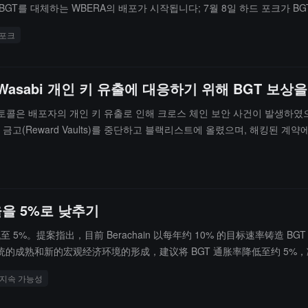
 BGT를 대체하는 WBERA의 배포가 시작됩니다; 7월 8일 하드 포크가 
티브는 향후 며칠 내에 순차적으로 폐기될 예정입니다. 공식적으로 Hub의 
포크
BGT LST를 sWBERA로 교환해야 합니다. 초기 APR은 변동이 있을
 Wasabi 개인 키 유출에 대응하기 위해 BGT 보
i 프로토콜은 배포자의 개인 키 유출로 인해 크로스 체인 보안 사건이 발생하였
 보상 금고(Reward Vaults)를 중단하고 블랙리스트에 올렸으며, 해킹된
 Wasabi 간에 상호작용한 모든 사용자에게 지정된 계약에 대한 토큰 권한
 보상 자금은 안전하다고 강조하며, 사용자는 정상적으로 수령할 수 있으며, 이번
션율을 5%로 낮추기
降低至 5%。提案指出，目前 Berachain 以每年约 10% 的目标速率铸
的成熟和新的宏观经济环境的形成，建议将 BGT 通胀率降低至约 5
流动性证明（PoL）功能组件。提案还表示，在 2026 年和 2027 
지속 가능성
 BGT 的更大价值。