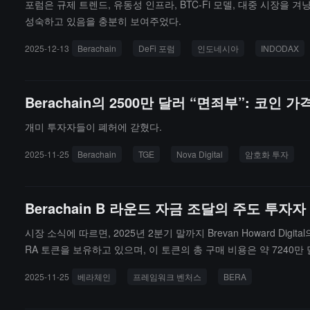
포럼은 규제 트렌드, 유동성 인프라, BTC-Fi 모델, 대중 시장을 
성숙하고 있음을 충분히 보여주었다.
2025-12-13
Berachain
DeFi 포럼
인도네시아
INDODAX
Berachain의 2500만 달러 “면죄부”: 코인 가
개미 투자자들이 폐허에 갇혔다.
2025-11-25
Berachain
TGE
Nova Digital
암호화 투자
Berachain B 라운드 자금 조달의 주도 투자자
시장 소식에 따르면, 2025년 2분기 말까지 Brevan Howard Digit
RA 토큰을 보유하고 있으며, 이 토큰의 총 구매 비용은 약 7240만 
을 초래할 것입니다. Framework Ventures는 여러 차례의 논평
2025-11-25
베라체인
프레임워크 벤처스
BERA
금은 TGE 이후 환불이 가능하다고 전해졌고, 다른 투자자들은 이에 대해 
도 않고 완전하지도 않다"며, Nova는 여전히 토큰의 최대 보유자