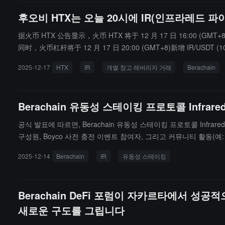
후오비 HTX는 오늘 20시에 IR(인프라레드 파
据火币 HTX 公告显示，火币 HTX 将于 12 月 17 日 16:00 (GMT+8
同时，火币杠杆将于 12 月 17 日 20:00 (GMT+8)新增 IR/U
者基础设施以及自动化 PoL 保库（Vaults），这些构成了该链收
2025-12-17
HTX
IR
개별 창고 레버리지 거래
Berachain
Berachain 유동성 스테이킹 프로토콜 Infrar
공식 발표에 따르면, Berachain 유동성 스테이킹 프로토콜 Infr
구성원, Boyco 사전 충전 이벤트 참여자, 그리고 커뮤니티 활동(
습니다.IR 토큰은 세 가지 주요 기능을 가지고 있습니다: 스테이킹
2025-12-14
Berachain
IR
유동성 스테이킹
사용자는 CEX 사전 충전 프로세스를 통해 에어드랍을 미리 신청할 수 
충전 창구는 12월 16일 1:00(UTC+8)에 열리고, 중앙화 거래소 사전
마감됩니다.
Berachain DeFi 포럼이 자카르타에서 성
새로운 구도를 그립니다