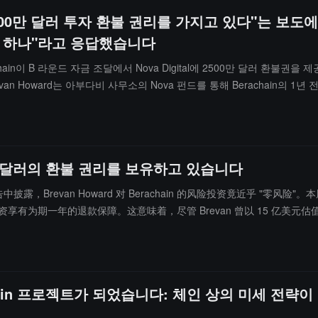
tal이 2500만 달러 투자 환불 권리를 가지고 있다"는
중 하나"라고 응답했습니다
erachain이 B 라운드 자금 조달에서 Nova Digital에 2500만 달러 환
Brevan Howard는 아부다비 사무소의 Nova 펀드를 통해 Berachain의
상장 실패의 위험을 방지하기 위해 조항을 추가할 것을 요구했으며, 따라서
rachain의 최대 토큰 보유자 중 하나이며, 심지어 최대 보유자일 수 있다고
 속에서도 지속적으로 매입하고 있다.
500만 달러의 환불 권리를 보유하고 있습니다
在最新报告中披露，Brevan Howard 对 Berachain 的风险投资竟近乎 "零
美元 B 轮融资享有为期一年的退款保障。这意味着，尽管 Brevan 曾以 15 亿美
Kubinec 在报告中指出："此类退款条款使得 Brevan 的基金本金完全规
"目前 BERA 代币交易价格约为 1 美元，较 Brevan 投资成本价 3
投，Arrington Capital、Hack VC、Polychain 和 Tribe Capit
achain 프로젝트가 되었습니다: 체인 상의 미세 전략