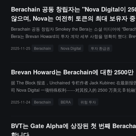
Berachain 공동 창립자는 "Nova Digi
않으며, Nova는 여전히 토큰의 최대 보유자 
Berachain 공동 창립자 Smokey the Bera는 소셜 미디어에 "B
Bera는 Brevan Howard의 투자 계약 세부 사항을 명확히 했다: 
자자들과 동일하다. Nova의 컴플라이언스 팀은 TGE 실패 및 
2025-11-25
Berachain
Nova Digital
투자 환급권
상업 계약을 체결했다.Smokey the Bera는 Nova가 여전히 Be
장에서 구매한 유동 BERA 토큰을 보유하고 있으며, 시장 변동성
Brevan Howard는 Berachain에 대한 2
据 The Block 报道，Unchained 专栏作者 Jack Kubinec 
司 Nova Digital 一项特殊权利------对其投入的 2500 万
后收回全部投资。据悉，该权利有效期将持续至 2026 年 2 月 6 日。
2025-11-24
Berachain
BERA
위험 투자
表现优异，基金将获得超额收益；若代币表现不及预期，基金可行使退款权利。
完全稀释后估值现为 5.367 亿美元。B 轮融资由 Framework Ventures 领
尚不清楚其他投资者是否也享有退款权。
BVT는 Gate Alpha에 상장된 첫 번째 Ber
합니다