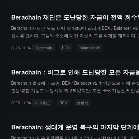
Berachain 재단은 도난당한 자금이 전액 
Berachain 재단은 오늘 새벽 약 1280만 달러가 BEX / B
감사를 표하며, 그들의 주소에 대한 악성 태그를 해제할 계획이며, 감
행 및 상환은 복구되었습니다. 지난 24시간 동안 BGT와 인센티브 
2025-11-04
Berachain
BEX
Balancer V2
원래 사용자 주소로 하나씩 귀속하고 분배하기 위한 시스템을 마련하
며, Balancer의 후속 조사 진행 상황을 면밀히 주시하여 모든 
Berachain：버그로 인해 도난당한 모든 
Berachain 발표에 따르면, BEX / Balancer v2 취약점으로 
민팅/교환 기능도 해당하여 복구되었지만, 모든 BEX 기능은 제한을 받
로 반환하고 이를 기반으로 사용자에게 분배하는 시스템을 개발 중입니
2025-11-04
베라체인
BEX
밸런서
아직 완전히 밝혀지지 않았기 때문에 신중한 고려에 따른 것입니다
Berachain: 생태계 운영 복구의 마지막 
Berachain 재단은 X 플랫폼에 다음과 같이 게시했습니다: "한 