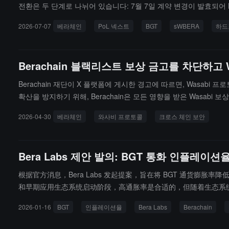
전환은 두 단계로 나뉘어 있습니다: 7월 7일 계약 변경이 발효되어
전환이 완료된 후, BGT LST 보상 금고 및 BGT LST 인센
2026-07-07
베라체인
PoL 넥스트
BGT
sWBERA
하드
마이그레이션은 자동으로 실행되지 않으며 사용자가 수동으로 BGT 및 
은 7월 8일 16:00 UTC(오후 12:00 EDT)입니다.
Berachain 블랙리스트 보상 금고를 차단하고
Berachain 재단이 X 플랫폼에 게시한 경고에 따르면, Wasab
확산을 방지하기 위해, Berachain은 모든 영향을 받은 Wasabi
로운 BGT 유입 경로를 차단했습니다. 공식적으로 Berachain과
2026-04-30
베라체인
와사비 프로토콜
크로스 체인 보안
다. Berachain은 또한 원주율 RewardVaults 내의 BGT
Bera Labs 제안 발의: BGT 통화 인플레이
根据官方消息，Bera Labs 发起提案，旨在将 BGT 通货膨胀率
和早期应用生态系统启动阶段，高通胀率是合适的，但随着生态系统
争力的 L1 保持一致。该提案不会修改奖励机制、金库分配逻辑或任何
2026-01-16
BGT
인플레이션율
Bera Labs
Berachain
L 的长期改进，旨在创造可持续的协议级收入，随着时间的推移 激发