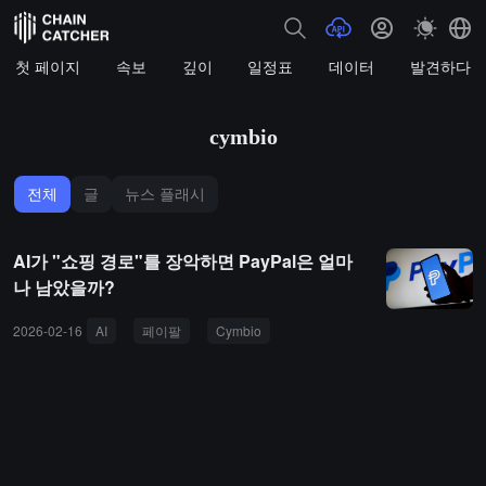
첫 페이지
속보
깊이
일정표
데이터
발견하다
cymbio
전체
글
뉴스 플래시
AI가 "쇼핑 경로"를 장악하면 PayPal은 얼마
나 남았을까?
2026-02-16
AI
페이팔
Cymbio
에이전틱 상거래
UCP