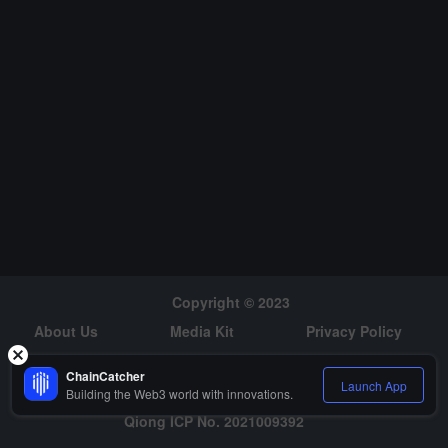
Copyright © 2023
About Us
Media Kit
Privacy Policy
Risk Warning
Hiring
ChainCatcher
Launch App
Building the Web3 world with innovations.
Qiong ICP No. 2021009392