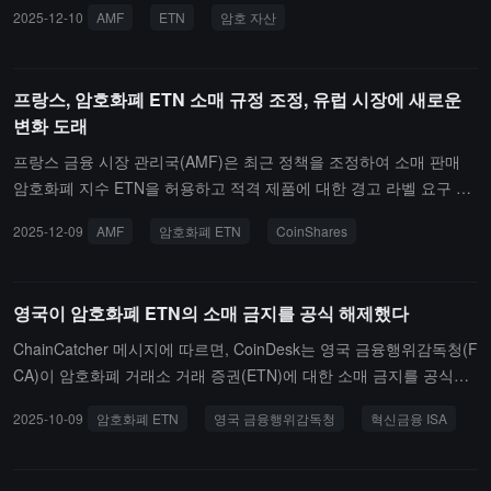
局（FCA）也提出放宽散户投资加密货币 ETN 限制的计划后，法国
2025-12-10
AMF
ETN
암호 자산
紧随其后。自 2025 年 10 月实施禁令以来，法国 AMF 此次调整规
则，将首次允许对加密指数型 ETN 进行零售营销，并取消对符合条
件产品的警示标签要求。法国 AMF 调整后的规则涉及加密资产的性
프랑스, 암호화폐 ETN 소매 규정 조정, 유럽 시장에 새로운
质，如比特币、以太坊及其他符合市值、平均交易量及交易平台受监
변화 도래
管程度等要求的加密资产。其计划于 2027 年上半年对这一政策变化
进行审查。
프랑스 금융 시장 관리국(AMF)은 최근 정책을 조정하여 소매 판매
암호화폐 지수 ETN을 허용하고 적격 제품에 대한 경고 라벨 요구 사
항을 폐지했습니다. 이 조치는 영국이 2025년 10월 소매 암호화 ETN
2025-12-09
AMF
암호화폐 ETN
CoinShares
금지를 해제하고 북유럽 은행 Nordea가 12월에 비트코인 ETP를 제
공할 계획과 함께 지역적인 규제 변화를 형성합니다.데이터에 따르
면, CoinShares는 유럽 암호화폐 ETP 시장에서 32%의 자산 관리 규
영국이 암호화폐 ETN의 소매 금지를 공식 해제했다
모 점유율을 차지하고 있으며, 실제 플랫폼은 올해 초부터 현재까지
10억 달러의 순유입 자금을 기록했습니다. 유럽 암호화폐 ETN 시장
ChainCatcher 메시지에 따르면, CoinDesk는 영국 금융행위감독청(F
은 올해 25억 유로의 자금 유입을 기록했으며, 이러한 규제 조정은 잠
CA)이 암호화폐 거래소 거래 증권(ETN)에 대한 소매 금지를 공식적
재적인 시장 범위를 확대하여 영국의 1400만 명의 활성 소매 투자자,
으로 해제했다고 보도했습니다.영국 세관청은 암호화폐 ETN이 개인
2025-10-09
암호화폐 ETN
영국 금융행위감독청
혁신금융 ISA
프랑스의 금융 투자를 보유한 성인 중 거의 4분의 1, 북유럽 지역의 9
저축 계좌(ISA) 및 등록 연금 계획에서 면세로 보유될 수 있다고 확인
00만 명의 개인 고객을 포함합니다.
했습니다. 2026년 4월 6일부터 암호화폐 ETN은 혁신 금융 ISA(IFIS
A) 투자 상품으로 재분류되지만, 세금 혜택은 변하지 않습니다. 런던