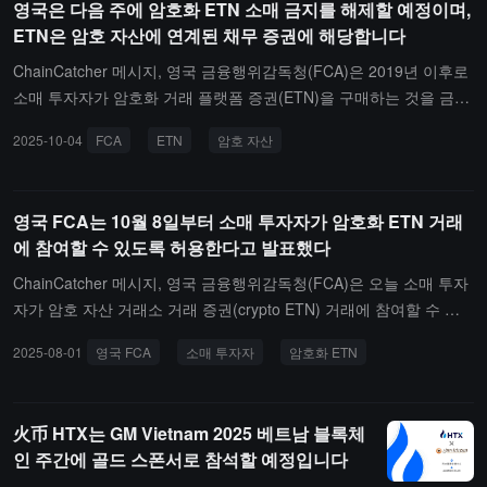
영국은 다음 주에 암호화 ETN 소매 금지를 해제할 예정이며,
증권 거래소는 21Shares, WisdomTree 및 ETC Group과 같은 발행
ETN은 암호 자산에 연계된 채무 증권에 해당합니다
자의 여러 암호화폐 ETN을 상장했으며, 이전에는 전문 투자자에게만
개방되었습니다. 이러한 제품은 규제된 수탁 기관이 보유한 기초 자
ChainCatcher 메시지, 영국 금융행위감독청(FCA)은 2019년 이후로
산으로 완전히 실물 지원되어야 하며, 레버리지를 사용할 수 없습니
소매 투자자가 암호화 거래 플랫폼 증권(ETN)을 구매하는 것을 금지
다.
하는 조치를 다음 주부터 해제한다고 발표했습니다. 단, 관련 제품은
2025-10-04
FCA
ETN
암호 자산
FCA 승인된 영국 현지 투자 거래소에 상장되어야 합니다.ETF와 달
리, ETN은 암호화 자산에 연동된 채무 증권으로, 실물 자산에 의해
지원되지 않습니다. 주목할 점은, FCA가 암호화 ETF나 파생상품에
영국 FCA는 10월 8일부터 소매 투자자가 암호화 ETN 거래
대한 소매 금지를 동시에 해제하지 않았다는 것입니다.
에 참여할 수 있도록 허용한다고 발표했다
ChainCatcher 메시지, 영국 금융행위감독청(FCA)은 오늘 소매 투자
자가 암호 자산 거래소 거래 증권(crypto ETN) 거래에 참여할 수 있
도록 허용한다고 발표했습니다. 이 정책은 2025년 10월 8일에 공식
2025-08-01
영국 FCA
소매 투자자
암호화 ETN
적으로 발효됩니다.규정에 따르면, 관련 제품은 FCA가 승인한 영국
투자 거래소에 상장되어 거래되어야 하며, 금융 홍보 규정을 준수해
야 합니다. 주목할 점은 이러한 제품이 금융 서비스 보상 계획(FSCS)
火币 HTX는 GM Vietnam 2025 베트남 블록체
의 보호 범위에 포함되지 않는다는 것입니다.
인 주간에 골드 스폰서로 참석할 예정입니다