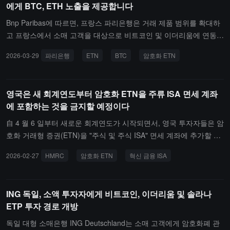
에게 BTC, ETH 노출을 제공합니다
다. 2025년 8월 FCA가 4년간의 암호화 ETN 소매 금지를 해제한 이
후 개인 투자자는 ETN에 직접 투자할 수 있지만, 펀드는 이전에 "유
Bnp Paribas에 따르면, 프랑스 파리은행은 거래 제품 범위를 확대하
효 금지"의 제한을 받았습니다.FCA는 10% 상한선이 의도적으로 설
고 프랑스에서 소매 고객을 대상으로 비트코인 및 이더리움에 연동된
정된 것이라고 강조하며, 이 비율을 초과할 경우 펀드가 제한된 대중
6개의 암호 자산 거래형 증권(ETN)을 출시할 예정입니다. 이 제품은
2026-03-29
파리은행
ETN
BTC
암호화 ETN
투자 제품으로 재분류될 수 있어 소매 펀드 신분에 영향을 미칠 수 있
투자자가 증권 계좌를 통해 간접적으로 암호 자산에 노출될 수 있도
다고 경고했습니다. 제안서에서는 전문 및 자격 투자자 계획은 상한
록 하며, BTC 또는 ETH를 직접 보유할 필요가 없으며, MIFID2 규제
선의 제약을 받지 않으며, 장기 자산 펀드 및 대체 투자 펀드 형태로
프레임워크 하에 운영됩니다.관련 ETN 제품은 2026년 3월 30일 공
영국은 새 회계연도부터 암호화 ETN을 주류 ISA 면세 계좌
운영되는 비 UCITS 소매 계획은 제외됩니다.FCA는 암호화폐가 이러
식 출시될 예정이며, 향후 더 많은 자산 관리 고객층으로 확대될 것으
에 포함하는 것을 금지할 예정이다
한 펀드의 투자 목표와 일치하지 않는다고 지적했습니다. 업계 측면
로 기대됩니다.
에서 영국 자산 관리 협회(Investment Association)는 이 제안을 지지
自 4 월 6 일부터 새로운 회계연도가 시작되면서, 영국 투자자들은 암
하며, 규제된 상장 제품을 통해 암호화 자산에 접근하는 것이 위험을
호화 거래형 증권(ETN)을 "주식 및 주식 ISA" 면세 계좌에 추가할 수
통제할 수 있다고 보고, 10% 상한선이 펀드 위험 관리를 돕는다고 밝
없게 됩니다.영국 세무 기관 HM Revenue and Customs(HMRC)는
2026-02-27
HMRC
암호화 ETN
혁신 금융 ISA
혔습니다. 펀드 관리자는 보유 자산이 펀드가 공개한 투자 목표 및 위
암호화 ETN을 "혁신 금융 ISA"에만 적용되는 자산 범주로 분류했습
험 특성과 일치하도록 해야 하며, 중요한 암호화 ETN 보유에 대한 공
니다. 현재 주류 플랫폼에서 관련 제품 지원을 제공할 계획은 없습니
개를 해야 합니다.FCA는 현재 허가된 펀드가 암호화 자산을 직접 보
다. ISA 계좌에 암호화 ETN을 보유하고 있는 투자자는 강제로 매도
ING 독일, 소액 투자자에게 비트코인, 이더리움 및 솔라나
유하여 투자하는 것을 고려하지 않고 있으며, 곧 시행될 암호화 자산
할 필요가 없습니다. HMRC는 암호화 자산이 혁신적인 특성을 가지
ETP 투자 경로 개방
규제 체계 및 고객 자산 보호 규정의 영향을 평가한 후 결정할 것이라
고 있으며 시장이 여전히 발전 단계에 있기 때문에, 향후 관련 정책의
고 강조했습니다.
조정 필요성을 지속적으로 평가할 것이라고 밝혔습니다.
독일 대형 소매은행 ING Deutschland는 소매 고객에게 암호화폐 관