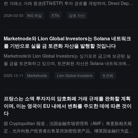
련 거래소 거래 증권(ETN/ETP) 투자 경로를 개방하여, Direct Depot
플랫폼을 통해 비트코인, 이더리움 및 솔라나와 같은 암호 자산에 투
2026-02-03
ING 독일
ETN
암호 자산
자할 수 있도록 허용했습니다.ING는 위의 제품이 실물 지원형 도구
로, 21Shares, Bitwise 및 VanEck와 같은 기관에서 발행하며, 규제된
거래소에서 거래되어 고객이 지갑이나 개인 키를 직접 관리하지 않고
Marketnode와 Lion Global Investors는 Solana 네트워크
도 암호 자산에 대한 노출을 얻을 수 있다고 밝혔습니다. ING는 또한
를 기반으로 실물 금 토큰화 자산을 발행할 것입니다
이러한 제품이 여전히 가격 급변동, 발행자 위험, 유동성 및 규제 불
확실성과 같은 요소에 직면해 있다고 경고했습니다. 이 은행은 독일
Marketnode와 Lion Global Investors는 싱가포르 금고에 보관된 실
에서 이러한 ETN의 세무 처리 방식이 암호 자산을 직접 보유하는 것
물 금을 토큰화하고 있으며, 토큰화된 자산은 Solana 네트워크에서
과 유사하며, 1년 이상 보유할 경우 자본 이득세 면제를 받을 수 있다
발행될 것입니다.
2025-12-11
Marketnode
Lion Global Investors
토큰화
고 지적했습니다.
프랑스는 소액 투자자의 암호화폐 거래 규제를 완화할 계획
이며, 이는 영국이 EU 내에서 변화를 주도한 데에 따른 것이
다
据 Cryptopolitan 报道，法国金融市场管理局（AMF）将更新相关规
定，允许向散户投资者出售某些加密投资产品。继英国金融行为监管