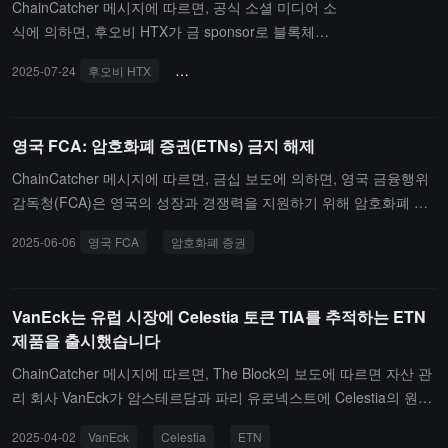
ChainCatcher 메시지에 따르면, 공식 소셜 미디어 소
식에 의하면, 후오비 HTX가 금 sponsor로 블록체인
행사 GM Vietnam 2025- 베트남 블록체인 주간에 참
2025-07-24
후오비 HTX
GM 베트남 2025 베트남 블록체인 주간
베트
석하여 Web3 분야에서의 글로벌화 배치 및 생태계
실력을 선보일 예정입니다.또한, 후오비 HTX는 유명
Web3 미디어 ChainCatcher와 함께 7월 31일 저녁
영국 FCA: 암호화폐 증권(ETNs) 금지 해제
하노이에서 Web3 미래의 밤 주제 파티를 공동 주최
할 예정입니다. 이 자리에는 베트남 현지에서 가장 활
ChainCatcher 메시지에 따르면, 금십 보도에 의하면, 영국 금융행위
발한 KOL 및 커뮤니티가 모여 Web3 종사자들을 위
감독청(FCA)은 영국의 성장과 경쟁력을 지원하기 위해 암호화폐 증
한 고품질의 소셜 장면을 만들 것입니다.전해진 바에
권(ETNs)에 대한 금지를 해제한다고 발표했습니다.
2025-06-06
영국 FCA
암호화폐 증권
따르면, GM Vietnam-베트남 블록체인 주간은 8월 1
일부터 2일까지 하노이 국가 회의 센터에서 개최되
며, 20,000명 이상의 참가자와 4500만 회의 노출을
VanEck는 유럽 시장에 Celestia 토큰 TIA를 추적하는 ETN
예상하고 있어 베트남에서 가장 규모가 큰 블록체인
제품을 출시했습니다
및 Web3 산업 행사입니다.
ChainCatcher 메시지에 따르면, The Block의 보도에 따르면 자산 관
리 회사 VanEck가 암스테르담과 파리 유로넥스트에 Celestia의 원주
율 토큰 TIA를 추적하는 새로운 상장지수증권(ETN) 제품을 상장했습
2025-04-02
VanEck
Celestia
ETN
니다.전해진 바에 따르면, Celestia는 모듈화 블록체인의 데이터 가용