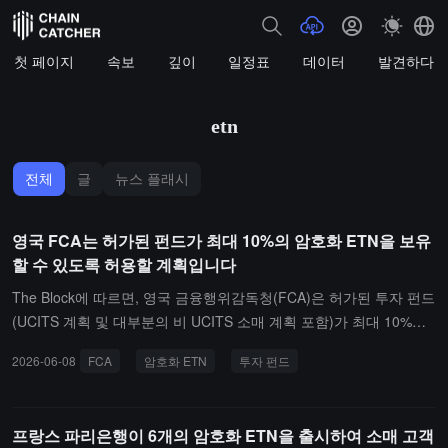
첫 페이지
속보
깊이
일정표
데이터
발견하다
etn
전체
글
뉴스 플래시
영국 FCA는 허가된 펀드가 최대 10%의 암호화 ETN을 보유
할 수 있도록 허용할 계획입니다
The Block에 따르면, 영국 금융행위감독청(FCA)은 허가된 투자 펀드
(UCITS 계획 및 대부분의 비 UCITS 소매 계획 포함)가 최대 10%의
자산을 암호화 거래소 거래 증권(ETN)에 배분할 수 있도록 허용하는
2026-06-08
FCA
암호화 ETN
투자 펀드
것을 제안했습니다.이 제안은 FCA 제52분기 상담 문서에 포함되어
있으며, 대중 및 기관은 의견을 제출할 수 있는 5주간의 시간이 주어
지며, 마감일은 7월 13일입니다. FCA는 이 조치가 개인 소매 투자자
프랑스 파리은행이 6개의 암호화 ETN을 출시하여 소매 고객
와 허가된 펀드 간의 규제 격차를 해소하기 위한 것이라고 밝혔습니