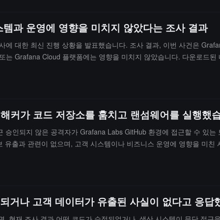
머신 및 CI/CD 파이프라인으로 수평 이동하고, 유출된 GitHub 토큰을
받은 패키지를 교체하며, 감염될 가능성이 있는 시스템을 격리하고, 엄격한 
 시스템과 운영에 영향을 미치지 않았다는 조사 결과
 감염을 완료했으며, 개발자는 점검에 주의해야 합니다.
사에 대한 최신 진행 상황을 발표했습니다. 조사 결과, 이번 사건은 Grafan
 또는 Grafana Cloud 플랫폼에는 영향을 미치지 않았습니다. 다운로드
있으며, 비즈니스 연락처 이름과 이메일 주소가 포함되어 있지만 생산 시스템
고객과 오픈 소스 사용자는 아무런 조치를 취할 필요가 없습니다. 이 사건은 M
 악의적인 활동을 감지하고 비상 대응을 시작했지만, 하나의 자격 증명을 누락
명을 교체하고, 모니터링을 강화하며, 5월 11일 이후의 모든 제출을 감사하
遇하여 해커가 코드 저장소를 훔치고 랜섬웨어를 실행했
근 승인되지 않은 공격자가 Grafana Labs GitHub 환경에 접근할 
보 유출과 관련이 없으며, 고객 시스템이나 비즈니스 운영에 영향을 미친 
강화하기 위해 추가 보안 조치를 배포하였습니다.또한, Grafana는 공
가 끝난 후 사건 재조명에 대한 추가 정보를 발표할 예정입니다.
 수정되거나 고객 데이터가 유출된 사실이 없다고 응
바에 따르면, 현재 조사 결과 어떤 코드가 수정되었거나, 생산 시스템이 무단 