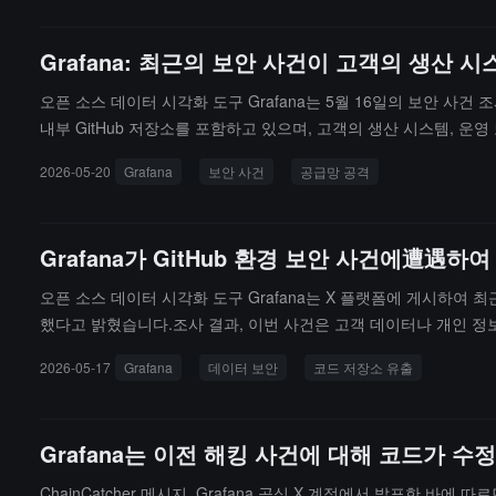
내부 저장소 및 민감한 클라우드 인프라에 무단으로 접근하며, 개발자 
다.느린 안개는 모든 노출된 자격 증명을 즉시 교체하고, 영향을 
Grafana: 최근의 보안 사건이 고객의 생산
"미니 샤이 훌루드" 웜이 최근 오픈 소스 코드 저장소에서 대규모
오픈 소스 데이터 시각화 도구 Grafana는 5월 16일의 보안 사건 조
내부 GitHub 저장소를 포함하고 있으며, 고객의 생산 시스템, 운영
부 사항을 협업하고 저장하는 데 사용하는 일부 저장소를 포함하고 
2026-05-20
Grafana
보안 사건
공급망 공격
코드베이스가 다운로드되었지만 변조되지 않았다고 명확히 밝혔으며, 현재 
급망 공격에서 비롯되었습니다. Grafana Labs는 5월 11일에
은 후, 회사는 몸값을 지불하지 않기로 결정했으며, 자동화된 자격 증
Grafana가 GitHub 환경 보안 사건에遭
행 기관에 통보했으며, 조사는 계속 진행 중입니다.
오픈 소스 데이터 시각화 도구 Grafana는 X 플랫폼에 게시하여 최
했다고 밝혔습니다.조사 결과, 이번 사건은 고객 데이터나 개인 정
였으며, 인증서 유출의 원인을 파악한 것으로 보이며, 환경 보호를 
2026-05-17
Grafana
데이터 보안
코드 저장소 유출
나, 회사는 최종적으로 랜섬 지급을 거부하기로 결정하였으며, 조사
Grafana는 이전 해킹 사건에 대해 코드가
ChainCatcher 메시지, Grafana 공식 X 계정에서 발표한 