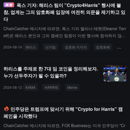
에 대한 통찰을 교환하는 것을 목표로 하며, 1000명
폭스 기자: 해리스 팀이 "Crypto4Harris" 행사에 불
이상의 업계 엘리트가 참석할 것으로 예상됩니다.또
참, 업계는 그의 암호화폐 입장에 여전히 의문을 제기하고 있
한, 대회에서는 RootData List2024 연례 주요 목록이
다
발표되며, 데이터 관점에서 산업에 영향을 미치는 인
ChainCatcher 메시지에 따르면, 폭스 기자 엘리너 테렛(Eleanor Terr
물이나 기관을 객관적으로 선정합니다.
ett)은 해리스 본인과 그의 캠페인 팀원이 이번 행사에 참석하지 않았
다고 전했습니다. 수요일 저녁 "Crypto4Harris" 행사의 목표가 회의적
2024-08-16
해리스
선거팀
암호화 지지자
암호화폐
민주당
인 디지털 자산 산업을 설득하여 그들이 해리스의 대통령 당선을 지
지해야 한다고 믿게 하는 것이었다면, 이번 행사는 거의 아무런 효과
를 보지 못했습니다.엘리너 테렛은 "나는 100건이 넘는 관객 피드백
하리스를 주제로 한 7대 밈 코인을 정리해보자.
을 받았다. 대부분의 응답자는 해리스의 전화 회의에서의 모습에 불
누가 선두주자가 될 수 있을까?
만을 표하며, 그녀가 민주당 정치인과 산업 리더들이 그녀에게 받아
들이라고 권장하는 이른바 '암호화 재설정'에 협조할 것이라고 믿지
2024-08-12
KAMA
HARRIS
Meme
않았다."고 밝혔습니다. 이는 주로 해리스가 암호화폐에 대한 입장을
공개적으로 밝히지 않았기 때문입니다.
민주당은 트럼프에 맞서기 위해 "Crypto for Harris" 캠
페인을 시작했다
ChainCatcher 메시지에 따르면, FOX Business는 미국 민주당이 "Cr