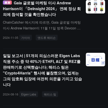
Gaia 글로벌 마케팅 이사 Andrew
를 보장하며 중앙 집중화된 AI가 초래하는 문제를 해결할 수 있게 합
Harrison이 「DeInsight 2024」 연례 정상 회
니다. Gaia는 탈중앙화 AI 네트워크를 제안하며, 오픈 소스 또는 개방
의에 참석할 것을 확인했습니다
형 AI 모델을 지원하고, API 서비스를 통해 수익을 창출하며, 탈중앙
화 거버넌스 및 경제 모델을 지원하여 사용자 데이터의 프라이버시와
ChainCatcher 메시지에 따르면, Gaia 글로벌 마케팅
자율성을 보장합니다.Gaia는 최근 "Gaia 도메인"을 출시하여 AI 시스
이사 Andrew Harrison이 11월 11일 방콕 Devcon 기
템과 에이전트에 고유 식별자를 제공합니다. 이 도메인 시스템은 EN
간 동안 열리는 「DeInsight 2024」 연례 정상 회의
2024-11-05
가이아
앤드류 해리슨
「DeInsight 2024」 연례 정상 회
S 프로토콜 기반 인프라를 기반으로 구축되었으며, Web2 및 Web3
에 참석할 것이라고 확인했습니다. Gaia는 개발자가
와 호환되며, 거버넌스 및 스테이킹 보상을 지원하여 탈중앙화 생태
인공지능 에이전트를 생성, 배포하고 이를 통해 수익
계 발전을 더욱 촉진합니다.또한, Gaia는 최근 ENS, vana와 파트너
을 올릴 수 있도록 하는 분산형 오픈 소스 인공지능
일일 보고서 | 51개의 의심스러운 Eigen Labs
십을 맺고 DeAI의 미래를 공동으로 구축하고 있다고 밝혔습니다.
인프라 플랫폼입니다. 이 플랫폼은 분산형 애플리케
직원 주소 중 약 40%가 ETHFI, ALT 및 REZ를
이션을 통해 안전하고 협력적인 인공지능 개발을 제
판매하기로 선택했습니다; 해리스 팀은
공하여 분산형 컴퓨팅 및 데이터 소유권 원칙에 기반
"Crypto4Harris" 행사에 불참했으며, 업계는
한 혁신적인 인공지능 생태계를 실현합니다.「DeInsi
그의 암호화 입장에 여전히 의문을 가지고 있습
ght 2024」 연례 정상 회의는 11월 11일 방콕 Hotel
니다
Nikko Bangkok에서 개최됩니다. 이번 회의는 Chain
Catcher와 RootData가 공동 주최하고, SoSo Value
2024-08-16
Eigen Labs
해리스 팀
브레이스브리지 캐피탈
SUN.
가 공동 주최하며, 11월 11일 태국 방콕에서 열립니
다. 회의는 Web3 분야의 엘리트 인사들을 모아 산업