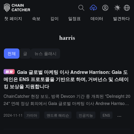
첫 페이지
속보
깊이
일정표
데이터
발견하다
harris
전체
글
뉴스 플래시
Gaia 글로벌 마케팅 이사 Andrew Harrison: Gaia 도
메인은 ENS 프로토콜을 기반으로 하며, 거버넌스 및 스테이
킹 보상을 지원합니다
ChainCatcher 현장 보도, 방콕 Devcon 기간 중 개최된 "DeInsight 20
24" 연례 정상 회의에서 Gaia 글로벌 마케팅 이사 Andrew Harrison
이 "누가 인공지능을 통제하기를 원하는가?"라는 주제로 기조 연설을
2024-11-11
가이아
앤드류 해리슨
인공지능
ENS
가이아 
진행했습니다.Andrew Harrison은 AI가 현재 소수의 회사에 집중되어
있어 검열, 편견, 프라이버시 및 지식 재산권 문제를 초래하고 있다고
언급했습니다. 탈중앙화는 사용자가 데이터를 통제하고 프라이버시