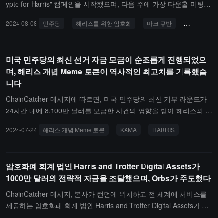
ypto for Harris" 캠페인을 시작했으며, 다음 주에 가상 타운홀 미팅을
개최할 계획이라고 보도했습니다. 연설자 명단에는 억만장자 기업가
2024-08-08
민주당
해리스를 위한 암호화
마크 큐반
블록체인
이자 암호화폐 옹호자인 마크 큐반, SkyBridge Capital의 창립자이자
트럼프 비판자인 앤서니 스카라무치, 그리고 하원의 소수 민주당 의
원들이 포함되어 있으며, 이 회의는 대중에게 개방되어 하리스를 지
미국 민주당의 최신 선거 자금 모금이 순조롭게 진행되었으
지하고 기금을 모으는 방법에 대해 논의할 예정입니다."Crypto for H
며, 해리스 개념 Meme 토큰이 역사적인 최고치를 기록했습
arris" 캠페인은 디지털 자산을 보유한 4000만 미국 유권자를 끌어들
니다
이고 민주당이 블록체인 및 암호화폐 산업을 지원하는 입장을 나타내
기 위해 설계되었습니다. 공화당은 암호화폐 유권자들 사이에서 영향
ChainCatcher 메시지에 따르면, 미국 민주당의 최신 기부 라운드가
력이 증가하고 있으며, 트럼프는 비트코인 회의에서 규제를 줄이고
24시간 내에 8,100만 달러를 모금한 사건의 영향을 받아 해리스의 P
비트코인 준비금을 설정하겠다고 약속한 바 있습니다. 그러나 하리스
olymarket에서의 승리 확률이 37%로 상승했습니다. 이로 인해 해리
2024-07-24
해리스 개념 Meme 토큰
KAMA
HARRIS
의 캠페인 팀은 최근 전 Binance 및 Ripple의 고문을 영입하여 암호
스 개념 Meme 토큰이 역사적인 최고치를 기록했으며, 그 중: 솔라나
화폐 산업에 대한 중요성을 보여주고 있습니다.
체인에서 KAMA의 현재 가격은 0.03352 달러로, 24시간 상승폭은 6
4.32%에 달합니다; 이더리움 체인에서 HARRIS의 현재 가격은 0.00
암호화폐 회계 법인 Harris and Trotter Digital Assets가
001159 달러로, 24시간 상승폭은 164%에 달합니다.
1000만 달러의 전략적 자금을 조달했으며, Orbs가 주도했다
ChainCatcher 메시지, 본사가 런던에 위치하고 전 세계에 서비스를
제공하는 암호화폐 회계 법인 Harris and Trotter Digital Assets가 모
든 Web3 프로젝트가 직면한 회계 문제를 해결하기 위해 1천만 달러