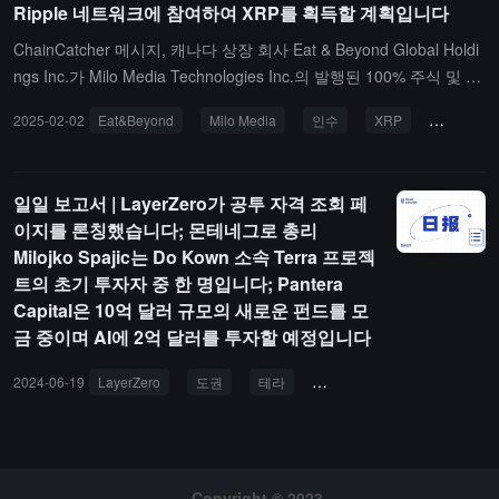
Ripple 네트워크에 참여하여 XRP를 획득할 계획입니다
ChainCatcher 메시지, 캐나다 상장 회사 Eat & Beyond Global Holdi
ngs Inc.가 Milo Media Technologies Inc.의 발행된 100% 주식 및 10
0% 유통 전환사채를 인수하기 위한 증권 거래 계약을 체결했다고 발
2025-02-02
Eat&Beyond
Milo Media
인수
XRP
리플
표했습니다. 최종 계약은 캐나다 증권 거래소의 승인을 받아야 합니
다.이번 인수 거래를 통해 Eat & Beyond는 XRPL 생태계에 참여하는
첫 번째 캐나다 상장 회사가 될 것이며, 이 회사는 Milo Media의 금융
일일 보고서 | LayerZero가 공투 자격 조회 페
인프라 솔루션을 활용하여 Ripple 네트워크에서 XRP를 획득할 계획
이지를 론칭했습니다; 몬테네그로 총리
입니다. 이는 비트코인 채굴자가 비트코인을 얻는 방식과 유사하며,
Milojko Spajic는 Do Kown 소속 Terra 프로젝
전략적으로 블록체인 금융 인프라에 자신을 위치시키고자 합니다.
트의 초기 투자자 중 한 명입니다; Pantera
Capital은 10억 달러 규모의 새로운 펀드를 모
금 중이며 AI에 2억 달러를 투자할 예정입니다
2024-06-19
LayerZero
도권
테라
판테라 캐피탈
미 연방
Copyright © 2023