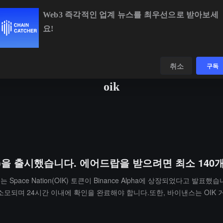
Web3 즉각적인 업계 뉴스를 최우선으로 받아보세
요!
BTC
$64,999.15
+0.69%
ETH
$1,914.65
+0.52
데이터
발견하다
취소
구독
oik
on(OIK)을 출시했습니다. 에어드랍을 받으려면 최소 14
 Space Nation(OIK) 토큰이 Binance Alpha에 상장되었다고 발표
 소모되며 24시간 이내에 확인을 완료해야 합니다.또한, 바이낸스는 OIK 거