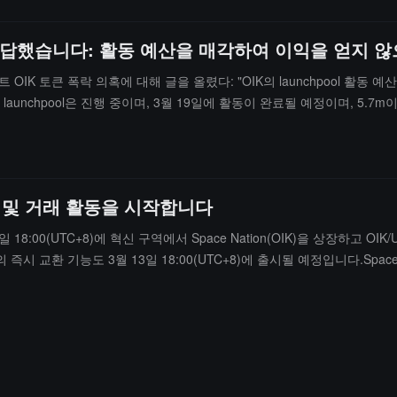
대해 응답했습니다: 활동 예산을 매각하여 이익을 얻지 
ool 프로젝트 OIK 토큰 폭락 의혹에 대해 글을 올렸다: "OIK의 launchpoo
unchpool은 진행 중이며, 3월 19일에 활동이 완료될 예정이며, 5.7
결과를 초래할 수 있으며, 예산은 모두 핫 월렛에 보관되어 있어, 어떤 규제
서에서 조사 중입니다. 앞으로 커뮤니티가 우리의 예산 상황을 보다 직관적
"전해진 바에 따르면, 이전에 커뮤니티 사용자들이 의문을 제기했다: "추측하
GE는 실패했다. 그러나 지난 3일 동안, 커뮤니티는 분노에서 불만으로, 의
시 거래 및 거래 활동을 시작합니다
하지 말아야 할 유통량을 수용했다."
일 18:00(UTC+8)에 혁신 구역에서 Space Nation(OIK)을 상장하고
의 즉시 교환 기능도 3월 13일 18:00(UTC+8)에 출시될 예정입니다.Space N
25년 3월 11일 18:00 -- 3월 21일 18:00(UTC+8).