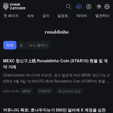
첫 페이지
속보
깊이
일정표
데이터
발견하다
ronaldinho
전체
글
뉴스 플래시
MEXC 창신구上线 Ronaldinho Coin (STAR10) 현물 및 계
약 거래
ChainCatcher 메시지에 따르면, 공식 발표에 따라 MEXC 창신구는 2
025년 3월 3일 12:30(UTC+8)에 Ronaldinho Coin (STAR10) 현물 거
래 쌍을 전 세계 최초로 상장하고 STAR10/USDT 거래 시장을 개방합
2025-03-03
MEXC
STAR10
호나우지뉴 코인
니다. 동시에 3월 3일 15:35(UTC+8)에 STAR10 U 기준 계약을 최초
로 상장하며, 1-50배 레버리지를 지원하고 자유롭게 조정할 수 있으
며, 전체 포지션 및 개별 포지션 모드를 제공합니다.MEXC는 2024년
커뮤니티 폭로: 호나우지뉴가 500만 달러에 X 계정을 심천
12월에 MEME+ 구역을 출시하여 가장 인기 있고 잠재력이 있는 토큰