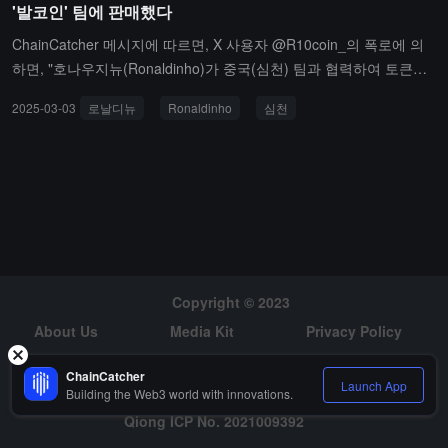
'발코인' 팀에 판매했다
을 지속적으로 상장하여 사용자에게 깊은 유동성과 낮은 슬리피지 거
래 경험을 제공합니다.
ChainCatcher 메시지에 따르면, X 사용자 @R10coin_의 폭로에 의
하면, "호나우지뉴(Ronaldinho)가 중국(심천) 팀과 협력하여 토큰을
발행하고 투자자를 사기쳤다.2024년 5월, @R10coin_는 호나우지뉴
2025-03-03
로날디뉴
Ronaldinho
심천
와 암호화폐 발행 협력에 대해 공식적으로 논의하기 시작했다. 6개월
이상의 상세한 협상 끝에, 2025년 1월, @R10coin_는 호나우지뉴 씨
와 공식적으로 협력 계약을 체결했다. 계약 총 금액은 600만 달러이
며, 계약 체결 후 300만 달러가 보증금으로 지급되었다.@R10coin_
와의 소통 없이, 동의 없이 호나우지뉴는 또 다른 회사와 1000만 달
러의 협력 계약을 체결하고 500만 달러의 보증금을 수령한 후, 해당
회사의 토큰을 홍보하고 사전 마케팅을 시작했다.조사 결과, 해당 회
사는 중국 심천에 위치하고 있으며 그 행위는 극히 악랄하다. 해당 회
Copyright © 2023
사는 가치 없는 "밈" 코인을 빈번하게 발행하여 허위 홍보를 하고, 매
About Us
Media Kit
Privacy Policy
달 10개 이상의 사기성 가상화폐 프로젝트를 출시하고 있다. 그들은
과장된 마케팅 수단을 이용해 신속하게 투자자 자금을 끌어모으고,
Risk Warning
Hiring
ChainCatcher
"빠른 수확" 모델을 채택하여 빠르게 가격을 올리고 내리며, 단 1시간
Launch App
Building the Web3 world with innovations.
만에 투자자 자금을 수확한 후 도주한다.호나우지뉴는 500만 달러에
Qiong ICP No. 2021009392
그의 X 계정을 중국 심천의 한 회사에 판매하여 암호화폐를 홍보했