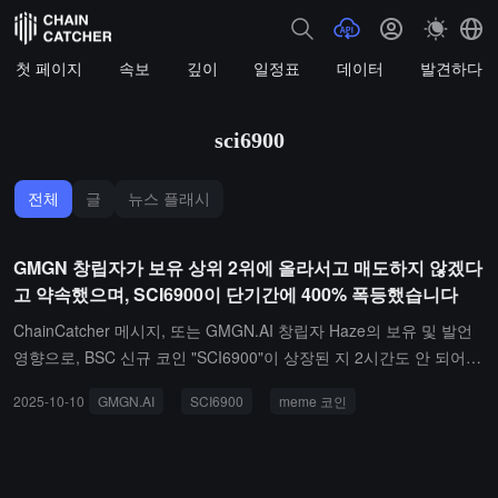
첫 페이지
속보
깊이
일정표
데이터
발견하다
sci6900
전체
글
뉴스 플래시
GMGN 창립자가 보유 상위 2위에 올라서고 매도하지 않겠다
고 약속했으며, SCI6900이 단기간에 400% 폭등했습니다
ChainCatcher 메시지, 또는 GMGN.AI 창립자 Haze의 보유 및 발언
영향으로, BSC 신규 코인 "SCI6900"이 상장된 지 2시간도 안 되어
열기가 급상승하고, 가격이 440% 이상 상승했으며, 6시간 거래액이
2025-10-10
GMGN.AI
SCI6900
meme 코인
meme 코인 "수선"을 초과하여 현재 가격은 0.02 달러입니다.보유 랭
킹에 따르면, GMGN.ai 공동 창립자 주소 "Haze gmgn.ai"가 두 번째
로 큰 보유를 차지하고 있으며, 현재 보유액은 약 50만 달러로 총량의
2.26%를 차지합니다. Top10 보유 비율은 14.36%에 달하며, 평균 수