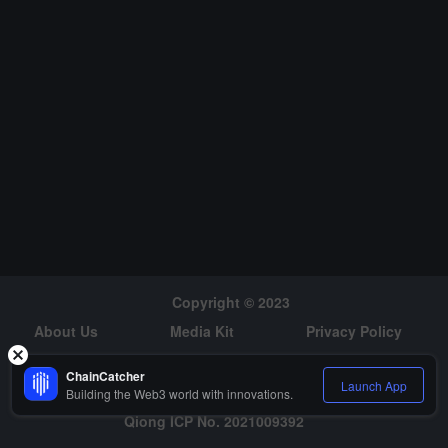
거버넌스 토큰을 지원하고 체인 상 거래를 지원합니다.
Copyright © 2023
About Us
Media Kit
Privacy Policy
Risk Warning
Hiring
ChainCatcher
Launch App
Building the Web3 world with innovations.
Qiong ICP No. 2021009392