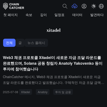
첫 페이지
속보
깊이
일정표
데이터
발견하다
xitadel
전체
글
뉴스 플래시
Web3 채권 프로토콜 Xitadel이 새로운 자금 조달 라운드를
완료했으며, Solana 공동 창립자 Anatoly Yakovenko 등이
투자에 참여했습니다
ChainCatcher 메시지, Web3 채권 프로토콜 Xitadel이 새로운 자금
조달 라운드를 완료했다고 발표했습니다. 구체적인 자금 조달 금액은
공개되지 않았으며, 이번 라운드에는 Solana Labs 공동 창립자 Anat
2025-07-08
Xitadel
Anatoly
투자 및 금융
oly Yakovenko, BONK 핵심 기여자 Nom None, Jupiter 고문 Kash D
handa 등이 참여했습니다.Xitadel은 초과 담보, 고정 기간, 고정 수익
의 금융 도구인 유동성 자금 토큰(LTT)을 출시할 예정이며, 프로젝트