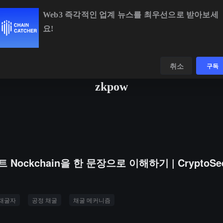
Web3 즉각적인 업계 뉴스를 최우선으로 받아보세
요!
BTC
$64,959.18
+0.26%
ETH
$1,919.18
+0.
데이터
발견하다
취소
구독
zkpow
ockchain을 한 문장으로 이해하기 | CryptoSe
채굴자
공정 채굴
채굴 메커니즘