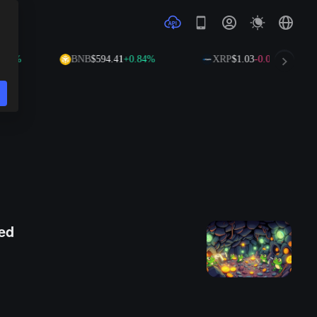
32%
BNB
$594.41
+0.84%
XRP
$1.03
-0.01%
ed