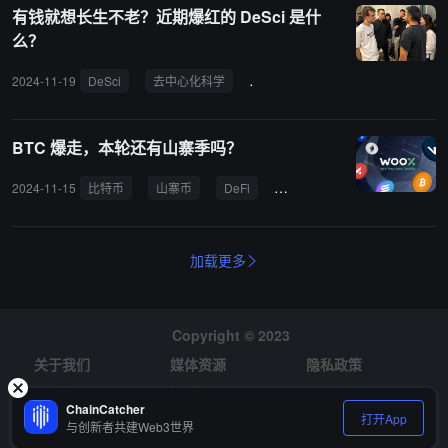
有钱就想长生不老？近期爆红的 DeSci 是什
么？
2024-11-19
DeSci
去中心化科学
VitaDAO
NFT
区块链
BTC 爆走，本轮还有山寨季吗？
2024-11-15
比特币
山寨币
DeFi
市场份额
加载更多
Copyright © 2023
关于我们
媒体资源
隐私政策
风险提示
招聘
ChainCatcher
打开App
与创新者共建Web3世界