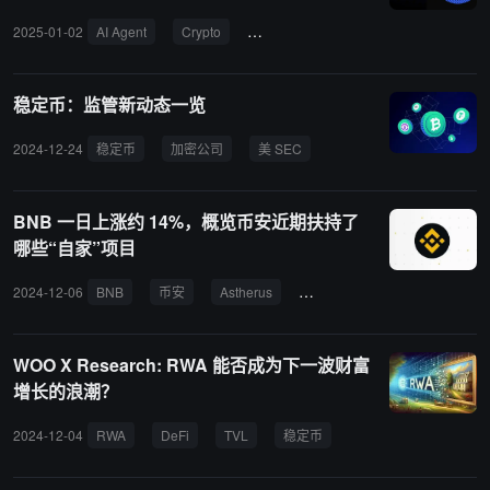
2025-01-02
AI Agent
Crypto
加密货币市场
AI Agent 应用
稳定币：监管新动态一览
2024-12-24
稳定币
加密公司
美 SEC
BNB 一日上涨约 14%，概览币安近期扶持了
哪些“自家”项目
2024-12-06
BNB
币安
Astherus
Kernel
Thena
Brevi
WOO X Research: RWA 能否成为下一波财富
增长的浪潮？
2024-12-04
RWA
DeFi
TVL
稳定币