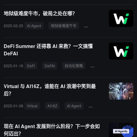
地狱级难度牛市，破局之处在哪？
2025-02-25
AI Agent
地狱级难度牛市
炒新不炒旧
币圈
炒
DeFi Summer 还得靠 AI 来救？一文搞懂
DeFAI
2025-01-16
DeFi
DeFAI
自动化策略
数据分析
AI代理
Virtual 与 AI16Z，谁能在 AI 浪潮中笑到最
后？
2025-01-08
Virtual
AI16Z
AI Agent
AI 领域
代币经济
现在 AI Agent 发展到什么阶段？下一步会如
何迈出？