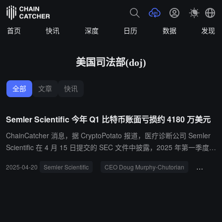
首页
快讯
深度
日历
数据
发现
美国司法部(doj)
全部
文章
快讯
Semler Scientific 今年 Q1 比特币账面亏损约 4180 万美元
ChainCatcher 消息，据 CryptoPotato 报道，医疗诊断公司 Semler
Scientific 在 4 月 15 日提交的 SEC 文件中披露，2025 年第一季度因
比特币投资产生约 4180 万美元的未实现亏损。这一损失源于 BTC
2025-04-20
Semler Scientific
CEO Doug Murphy-Chutorian
美国司法
价格从 1 月初的 93,500 美元大幅下滑至 3 月 31 日的约 82,000 美
元。 尽管面临亏损，Semler 仍持有 3,182 枚比特币，位列全球第十
二大企业比特币持有者，排名仅次于博雅互动国际有限公司。公司 C
EO Doug Murphy-Chutorian 重申了公司同时专注于比特币积累和医
疗创新的双重战略。 财务方面，Semler 预计第一季度收入在 880 万