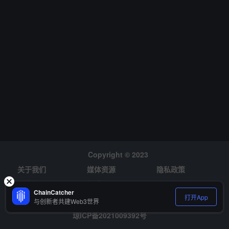
至 890 万美元之间，但预计运营亏损将达到 130 万至 150 万美元。
截至 3 月 31 日，公司持有约 1000 万美元现金及现金等价物。 与此
同时，Semler 通过另一份 8-K 文件宣布，已与美国司法部(DOJ)达
成原则性协议，准备支付约 3000 万美元解决长期法律纠纷。该纠纷
涉及公司涉嫌通过不当营销向 Medicare 收费的医疗设备，违反《虚
假申报法》。 Semler 还宣布计划发行高达5亿美元的证券，所得资
金将用于一般公司用途，包括继续购买加密货币。自年初以来，该公
司在纳斯达克交易的股票(SMLR)已下跌超过 22%。
Copyright © 2023
关于我们
媒体资源
隐私政策
风险提示
招聘
ChainCatcher
打开App
与创新者共建Web3世界
琼ICP备2021009392号