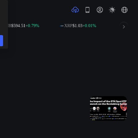
BNB
$594.51
+0.79%
XRP
$1.03
+0.01%
SOL
$74.