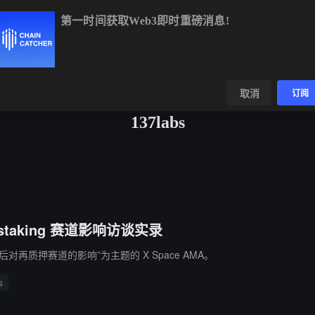
第一时间获取Web3即时重磅消息!
BTC
$64,957.89
+0.20%
ETH
$1,917.94
+0.23%
数据
发现
取消
订阅
137labs
estaking 赛道影响访谈实录
易开启后对再质押赛道的影响”为主题的 X Space AMA。
s