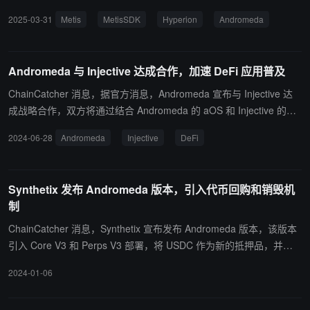
n。 Metis 就其双链战略作出了进一步的战略公布。Metis 旨在以 Met
2025-03-31
Metis
MetisSDK
Hyperion
Andromeda
isSDK 为基底，为全区块链生态提供可扩展的高性能解决方案。借
此，通过 AI 专用层 Hyperion（HYPE）与基础层 Andromeda 的整
合，构建互补型 Layer2 生态。 Andromeda 作为 Metis 构建可扩展
Andromeda 与 Injective 达成合作，加速 DeFi 应用普及
的去中心化基础设施的第一步，已实现完整的去中心化排序器节点架
构，采用 Optimistic Rollup 技术，专注通用场景（如 DeFi、企业应
ChainCatcher 消息，据官方消息，Andromeda 宣布与 Injective 达
用），保障安全与去中心化。Hyperion 基于 MetisSDK，由 MetisV
成战略合作，双方将通过结合 Andromeda 的 aOS 和 Injective 的高
M、 MetisDB 等组件构成。Metis SDK 提供跨链开发工具，实现双链
速金融区块链，加速 DeFi 的普及。合作主要亮点包括无缝跨链组
2024-06-28
Andromeda
Injective
DeFi
无缝交互；METIS 代币将作为双链的原生 Gas Token。 据悉，Hype
合、先进的 DeFi 应用、资产通证化管理和数字资产的简化分割。 据
rion 测试网计划 2025 年 4 月底上线，主网将于 8 月启动。Androme
悉，此次合作将增强跨链能力并简化资产管理，充分释放下一代 We
da 将在近期实现 Stage 0 升级，并计划于年底达成 Stage 1 目标。
b3 应用的潜力。
Synthetix 发布 Andromeda 版本，引入代币回购和销毁机
制
ChainCatcher 消息，Synthetix 宣布发布 Andromeda 版本，该版本
引入 Core V3 和 Perps V3 部署，将 USDC 作为新的抵押品，并扩
展到Base链。此版本的一个关键功能是利用 Perps on Base 产生的
2024-01-06
费用，实施 SNX 代币的回购和销毁机制。根据 SIP-345，在 Base 上
赚取费用的 40% 被指定用于回购和销毁 SNX 代币，通过回购和销毁