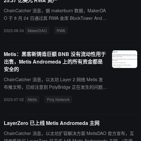
25.37 亿美元 RWA 资产
ChainCatcher 消息，据 makerburn 数据，MakerDA
O 于 8 月 24 日通过其 RWA 金库 BlockTower Andro
meda 增加了 5000 万美元的 RWA 资产，主要是投
2023-08-24
MakerDAO
RWA
资短期美国国债。 其中，BlockTower Andromeda 是
由 MakerDAO 社区开设的投资短期美国国债 RWA 保
险库，目标是投资最高达 12.8 亿美元。 目前 ，Mak
Metis：黑客新铸造巨额 BNB 没有流动性用于
erDAO 中 RWA 资产总计约 25.37 亿美元，其中 Bloc
出售，Metis Andromeda 上的所有资金都是
kTower Andromeda 中的资产达 6.52 亿美元。
安全的
ChainCatcher 消息，以太坊 Layer 2 网络 Metis 发
布推文称，已经注意到 PolyBridge 正在发生的问题，
并正在与 Poly Network 团队取得联系，以尽量减少
2023-07-02
Metis
Poly Network
攻击的影响并进一步评估情况。 此外，Metis 表示关
于在 Metis 上新铸造的 BNB，没有可用的卖出流动
性。Metis Andromeda 上的所有资金都是安全的。
LayerZero 已上线 Metis Andromeda 主网
(来源链接)
ChainCatcher 消息，以太坊扩容解决方案 MetisDAO 官方宣布，互
操作性协议 LayerZero 已正式上线 Metis Andromeda 主网。(来源链