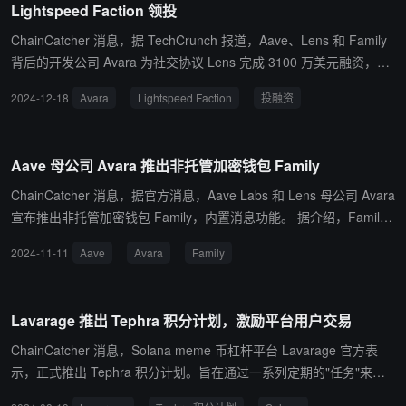
Lightspeed Faction 领投
ChainCatcher 消息，据 TechCrunch 报道，Aave、Lens 和 Family
背后的开发公司 Avara 为社交协议 Lens 完成 3100 万美元融资，由
Lightspeed Faction 领投，Avail、AlchemyPlatform、circle、Conse
2024-12-18
Avara
Lightspeed Faction
投融资
nsys、DFG、Fabric Ventures、Foresight Ventures、Superscryp
t、Re7Capital、Wintermute Ventures、Caliber Ventures、G-20、B
lockchain Coinvestors、Borderless Capital和Bodhi Ventures 参投。
Aave 母公司 Avara 推出非托管加密钱包 Family
Avara 创始人 Stani Kulechov 表示，Lens v3 版本将于 2025 年第一
季度上线主网，采用 zkSync 和 validiums 技术以降低交易成本，致
ChainCatcher 消息，据官方消息，Aave Labs 和 Lens 母公司 Avara
力于为去中心化社交应用提供基础设施。 据 Web3 资产数据平台 Ro
宣布推出非托管加密钱包 Family，内置消息功能。 据介绍，Family
otData 显示，Avara 由 Aave Companies 更名为来，是去中心化金
可以在 iOS App Store 免费下载，适用于从初学者到经验丰富的加密
2024-11-11
Aave
Avara
Family
融和社会领域的一个充满活力的先锋品牌集体，包括 Aave、Lens、
用户，旨在帮助用户进行交易或探索 Web3。
GNO 等。
Lavarage 推出 Tephra 积分计划，激励平台用户交易
ChainCatcher 消息，Solana meme 币杠杆平台 Lavarage 官方表
示，正式推出 Tephra 积分计划。旨在通过一系列定期的"任务"来激
励用户的交易、质押以及社区参与行为。Tephra 积分通过积分系