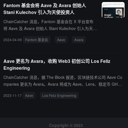
即将推出的 Lens Network，这是一个基于 ZKsync 技术栈构建的本
Fantom 基金会将 Aave 及 Avara 创始人
地网络。
Stani Kulechov 引入为天使投资人
ChainCatcher 消息，Fantom 基金会在 X 平台宣布
将 Aave 及 Avara 创始人 Stani Kulechov 引入为天使
投资人，此前 Fantom 基金会还宣布已将 Superstate
2024-04-09
Fantom 基金会
Aave
Avara
及 Compound 创始人 Robert Leshner，以及 Gauntl
et 创始人 Tarun Chitra、Frax Finance 创始人 Sam
Kazemian 引入为天使投资人并参与该项目最新融
Aave 更名为 Avara，收购 Web3 初创公司 Los Feliz
资。
Engineering
ChainCatcher 消息，据 The Block 报道，区块链技术公司 Aave Co
mpanies 更名为 Avara。Avara 将成为 Aave、Lens、稳定币 GH
O、Sonar 和其它品牌的母公司。与此同时，Avara 还收购了洛杉矶
2023-11-17
Aave
Los Feliz Engineering
Web3 初创公司 Los Feliz Engineering，这是该公司继 2022 年 12
月收购元宇宙移动应用 Sonar 后的第二次收购。
Copyright © 2023