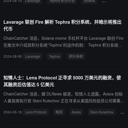
2024-08-19
Lavarage
Tephra 积分计划
Solana
meme 币
统，对用户的平台活动进行奖励。计划通过每两周发布一次的任务，
来分配积分，每个任务的具体内容和积分分配会根据平台的需要进行
调整。根据官方信息，Tephra 首批任务（Mission 1）已经开始，早
Lavarage 联创 Fire 解析 Tephra 积分系统，并暗示将推出
期参与的用户可以在平台上查询到自己的 Tephra 积分余额。新用户
代币
也可以通过参与平台活动来积累积分。据 Lavarage 联创 Fire 此前推
文信息，Tephra 积分很大机会与未来的代币发行有关。据悉，自今
ChainCatcher 消息，Solana meme 币杠杆平台 Lavarage 联创 Fire
年 6 月底平台公开上线（Public）以来，Lavarage 已经处理了超过 5
在推文中介绍其积分系统“Tephra”的运作机制： Tephra 积分系统旨
000 笔带杠杆的现货交易。
在通过奖励用户的经济活动（如支付交易费和提高总锁定价值 TVL
2024-08-08
Lavarage
Tephra
积分系统
）来反映其对平台的贡献，从而促进平台和用户利益的一致性和共同
增长。与其他空投不同，Lavarage 的积分系统为平台创造长远的实
质价值。 Fire 表示，平台将逐步推出 8 至 10 个为期两周的"任务"让
知情人士：Lens Protocol 正寻求 5000 万美元的融资，使
用户获取 Tephra 积分（推测代币或将在第四季度推出）。任务通过
其融资后估值达 5 亿美元
有趣的互动，平衡交易者、流动性提供者和合作伙伴的积分分配，旨
在代币推出前建立最公平、最优的互惠结构，最大化其长期价值。 平
ChainCatcher 消息，据 DLNews 报道，知情人士透露，Avara 创始
台最近将会通过 AMA 向用户释疑，旨在加强平台与用户间的协定与
人兼首席执行官 Stani Kulechov 正在寻求从美国风险投资公司筹集 5
信任。Fire 期待与社区成员共创巨大价值，共同在 DeFi 领域实现重
000 万美元，为社交媒体平台 Lens Protocol 提供资金，此次融资将
2024-06-18
Lens Protocol
融资
Avara
Stani Kulechov
Len
大突破。
使 Lens Protocol 的估值达到 5 亿美元。 当被问及 Lens Protocol 的
代币发行时，Kulechov 表示“还没有走到这一步”。目前的主要目标是