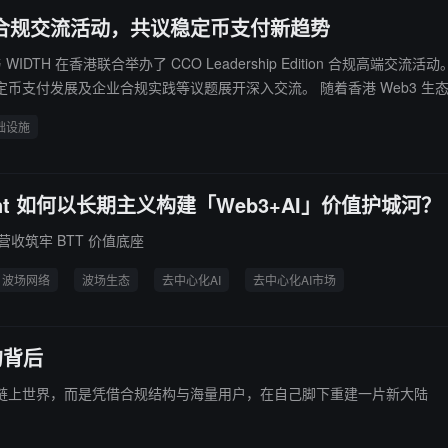
Web3 合规交流活动，共议稳定币支付新趋势
 与 WIDTH 在香港联合举办了 CCO Leadership Edition 合规高端
 随着香港 Web3 生态持续发展及数字资产监管体系日趋完善，稳定币支付正迎来新的发
ML、KYT 等合规要求不断完善，企业越来越关注如何构建兼具全球支付能力
础设施
容应对不断演进的全球监管要求，更安心地拓展国际业务。
Torrent 如何以长期主义构建「Web3+AI」价值护城河？
业务营收筑牢 BTT 价值底座
波场网络
波场生态
去中心化AI
去中心化AI市场
的背后
链上世界，而是凭借合规结构与海量用户，在自己脚下重建一片新大陆