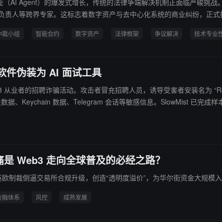
能体商业（AI Agent）的爆发式增长，传统的法律争端解决机制正面临严峻
 全球负责人等跨界专家。这标志着数字资产与去中心化系统的商业纠纷，正
仲裁小组
智能合约
数字资产
法律框架
争议解决
技术专业
件伪装为 AI 面试工具
针对 Web3 从业者的招聘诈骗活动。攻击者冒充招聘人员，诱导受害者安装名为 “
数据、Keychain 数据、Telegram 会话等敏感信息。SlowMist 已
应用，并留意异常安装请求或系统密码提示。
 Web3 走向全球普及的必经之路？
英欧制裁倒逼交易所合规升级，创造“透明度溢价”，为华尔街资金大规模
金融体系
风控
成熟发展