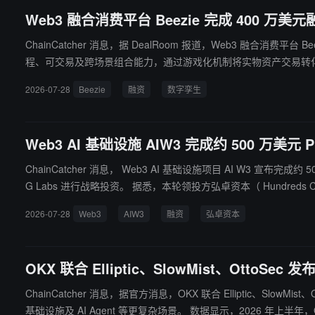
Web3 融合消费平台 Beezie 完成 400 万美元融
ChainCatcher 消息，据 DealRoom 报道，Web3 融合消费平台
程、可交易及跨场景组合能力，通过游戏化机制将实物资产交易转
2026-07-28
Beezie
融资
数字孪生
Web3 AI 基础设施 AIW3 完成约 500 万美
ChainCatcher 消息， Web3 AI 基础设施项目 AI W3 宣布完成约 50
G Labs 进行战略投资。 据悉，本轮领投方弘卓资本（ Hundreds Capital ）是一家专注于成长型企业投资的私募股权基金，长期关注科技创新及新兴产业发展。此次投资 AI W3 是弘卓资本首次布局 Web3 领
域，其表示看好区块链与加密技术在未来数字经济中的长期发展潜力，并认可 AI Agent 与 Web3 融合
2026-07-28
Web3
AIW3
融资
弘卓资本
域的生态价值， 0G Labs 致力于推动 AI 与区块链技术的融合
社区激励活动，通过空投任务、生态互动等方式吸引用户参与，推
OKX 联合 Elliptic、SlowMist、OttoSe
ChainCatcher 消息，据官方消息，OKX 联合 Elliptic、
基础设施及 AI Agent 等更复杂场景。 数据显示，2026 年上半年，OKX 风控系统累计拦截 570 万+笔高风险交易，其中黑客与盗窃相关交易约 241 万笔、钓鱼相关交易约 148 万笔、诈骗相关交易约 99 万