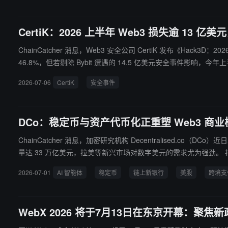
CertiK：2026 上半年 Web3 损失逾 1
ChainCatcher 消息，Web3 安全公司 CertiK 发布《Ha
46.8%，但若剔除 Bybit 遭遇的 14.5 亿美元安全事件影响，今年上半年损失规模
型，上半年共造成约 4.5 亿美元损失；与此同时，网络钓鱼攻击数
2026-07-06
CertiK
安全事件
外，代码漏洞仍是发生频率最高的攻击类型，相关事件达 204 起。CertiK 认为，攻击
DAO 与 Drift Protocol 两起事件合计造成约 5.77
DCo：稳定币与资产代币化正重塑 Web3 商业
ChainCatcher 消息，加密研究机构 Decentralise
量达 33 万亿美元，拉美等新兴市场对数字美元的需求尤为强劲。 报告指出，基础设施的完善正推动几大核心领域的变革。一方面，链上新银行的构建门槛大幅降低，加速了跨境发薪等商业场景的落地；另
一方面，Kraken 等头部机构正积极整合代币化资产，推动美股
2026-07-01
AI 智能体
稳定币
链上新银行
美股
跨境支
催生出针对智能体支付与风险评估的新型服务需求。
WebX 2026 将于7月13日在东京开幕：聚焦新政