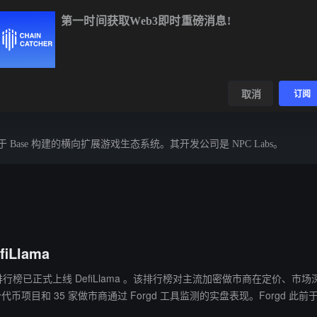
第一时间获取Web3即时重磅消息!
BTC
$64,314.85
-0.53%
ETH
$1,902.43
-0.36%
BNB
数据
发现
取消
订阅
一个基于 Base 构建的横向扩展游戏生态系统。其开发公司是 NPC Labs。
iLlama
宣布其做市商排行榜已正式上线 DefiLlama 。该排行榜对主流加密做市商