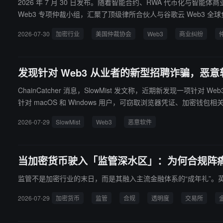
2026 年 7 月 30 日发布。随着智能合约、RWA 代币化与智
Web3 专项仲裁小组，汇聚了顶级律所合伙人与谷歌云 Web3
仲裁通道。
2026-07-30
加密行业
美国仲裁协会
Web3
商业纠纷
发现针对 Web3 从业者的新型招聘诈骗，恶意软
ChainCatcher 消息，SlowMist 发文称，近期新发现一项
针对 macOS 和 Windows 用户，可窃取浏览器凭证、加密钱包相关
上面试或招聘流程时，应谨慎安装陌生软件，避免运行未经验证的
2026-07-29
SlowMist
Web3
恶意软件
当加密货币驶入「监管深水区」：为何合规阵痛是
监管不是加密行业的末日，而是其融入主流金融体系的“成年礼”。
2026-07-29
加密货币
监管
合规
透明度
交易所