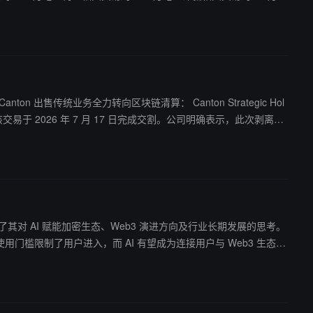
在用户保护方面，OKX 已累计拦截
nge OS、Outcomes、RWA 与 Agentic Wallet 等场
ive Corp .，该交易于 2026 年 7 月 17 日完成交割。公司明确表示，此次剥离是
mpery Digital 2000 万美元跨界注资算力电力园区： 采用比特
r , Inc .（ CDP ）的 2,000 万美元 优先股投资（持股约 8%）。 CDP
 年投产，远期规划超 5GW ），以满足下一代 AI 与算力能源需
谈中，分享了其对 AI 赋能加密生态、Web3 演进方向及行业长期发展的思考。
用门槛限制了用户进入，而 AI 有望成为连接用户与 Web3 生态的
能”将成为未来更有效的方式。 Dr. Han 还指出，G
Gate AI、GateClaw、Gate for AI Agent 等在内的 AI
入开放、智能的 Web3 世界。