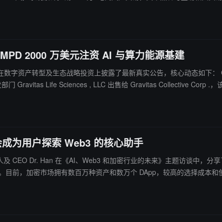
将地址筛查、交易监控与制裁地址管控等能力接入 DEX、Exchange OS 等基础设施。 此外，
风险 App，并对 400 万+次高风险签名操作进行拦截或告警。报告还介绍了 Excha
MPD 2000 万美元注资 AI 与算力能源基建
了最新真实公告，核心动态如下： Canton 出售传统业务全力转向区块链清算： Canton Strategic Hol
部门 Gravitas Life Sciences , LLC 出售给 Gravitas Collect
nton Network ，并作为战略投资者推动传统金融市场的链上数字化转型。 E
$ EMPD ) 宣布，已于 2026 年 7 月 20 日完成对 Cardinal Data Powe
设首个占地超 3,000 英亩的千兆瓦级数据中心园区（一期计划 2027
，但会成为用户探索 Web3 的核心助手
ate 创始人及 CEO Dr. Han 在《AI、Web3 和加密行业的未来》主题访
变化。目前，加密市场拥有数百万种资产和数万个 DApp，较高的选择成本和使
高效获取信息、分析市场信号并辅助决策，但目前仍无法完全替代人类判断，“AI +人类智
入 Web3 世界。目前，Gate 围绕 Intelligent Web3 战略，构建覆盖 
能化产品和服务进一步降低 Web3 使用门槛，提升用户体验，推动更多用户进