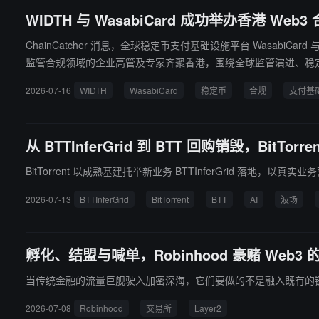
WIDTH 与 WasabiCard 成功举办香港 
ChainCatcher 消息，全球稳定币支付基础设施平台 WasabiCard
监管合规领域的企业高管及专家齐聚香港，围绕全球监管演进、稳定币支付发展及企业合规实践等议题展开深入交流。
展机遇。围绕 HKMA 稳定币发牌制度、Travel Rule、A
2026-07-16
WIDTH
WasabiCard
稳定币
合规
支付基
地。 WasabiCard 认为，未来稳定币支付的竞争，关键在于企业是否具备覆盖全球合规、风险管理及跨境支付网络的基础设施能力，而不仅仅是支付效率。 未来，WasabiCard 将继续以最高标准的合规体系
和风险管理能力为基础，不断完善全球支付基础设施，帮助客户从
从 BTTInferGrid 到 BTT 回购销毁，Bit
BitTorrent 以成熟基建托举新业务 BTTInferGrid 落地，以真实
2026-07-13
BTTInferGrid
BitTorrent
BTT
AI
波场
孵化、结盟与喊单，Robinhood 豪赌 Web3 
当传统金融的流量巨舰驶入加密深海，它们要做的不是融入既有的
2026-07-08
Robinhood
交易所
Layer2