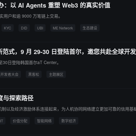
举办：以 AI Agents 重塑 Web3 的真实价值
真实用户和逾 9000 万笔链上交易。
KYC
DID
UBI
ME Network
生态建设
的亚洲新范式，9 月 29-30 日登陆首尔，邀您共赴全球
至30日登陆韩国首尔aT Center。
开发者大会
黑客松
主题展区
维度与探索路径
约束机制以及经济激励体系连接起来，为人机协同网络建立更加可靠的信用
BT
价值分配
智能网络
数字经济