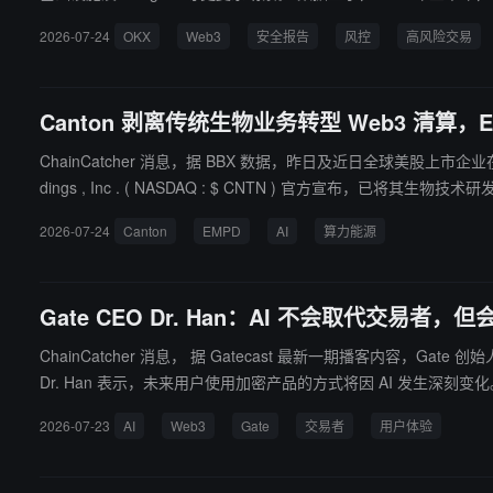
笔。OKX Web3 链上情报标签库目前已拥有 11 亿+标签，覆盖 420+ 条链，并
2026-07-24
OKX
Web3
安全报告
风控
高风险交易
700 万+次风险网站访问，完成 20 万+次设备风险检测，识别 6 万+次高
景中的“风控前置”设计。
Canton 剥离传统生物业务转型 Web3 清算，E
ChainCatcher 消息，据 BBX 数据，昨日及近日全球美股上市企业在数字资产转型及生态战略投资上披露
dings , Inc . ( NASDAQ : $ CNTN ) 官方宣布，已将其生物技术研发
其向运营公司转型的重要里程碑，未来将通过 Canton Coin 支持 Ca
2026-07-24
Canton
EMPD
AI
算力能源
币资金管理策略的美股上市公司 Empery Digital Inc . ( NASDAQ : 
专注于建设电力驱动的数据中心园区，本轮融资将支持其在西德克萨斯州建
求。
Gate CEO Dr. Han：AI 不会取代交易者
ChainCatcher 消息， 据 Gatecast 最新一期播客内容，G
Dr. Han 表示，未来用户使用加密产品的方式将因 AI 发生深刻
重要入口。谈及 AI 与交易的结合，Dr. Han 表示，AI 能够帮助用户
2026-07-23
AI
Web3
Gate
交易者
用户体验
ate 正持续利用 AI 优化产品体验，通过智能工具降低用户学习成本，推动更多用户进
产品体系，加速将 AI 技术融入交易生态。未来，Gate 将通过智