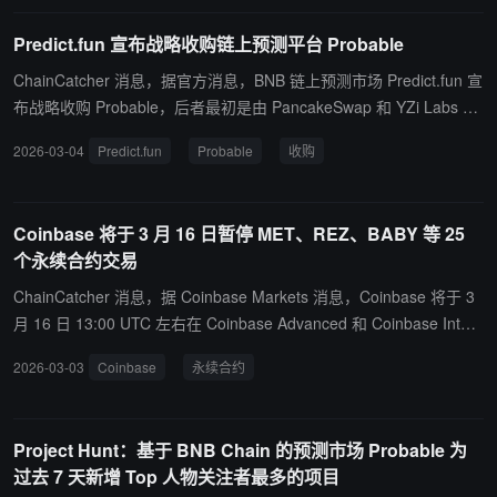
新的永续合约推向市场。
底层技术堆栈加速市场架构改进、执行效率以及资金利用率方面的优
Predict.fun 宣布战略收购链上预测平台 Probable
化，从而进一步提升 Predict.fun 预测市场效率。
ChainCatcher 消息，据官方消息，BNB 链上预测市场 Predict.fun 宣
布战略收购 Probable，后者最初是由 PancakeSwap 和 YZi Labs 孵
化的链上预测平台。 此次收购将通过增强其底层技术堆栈加速市场架
2026-03-04
Predict.fun
Probable
收购
构改进、执行效率以及资金利用率方面的优化，从而进一步提升 Pre
dict.fun 预测市场效率。
Coinbase 将于 3 月 16 日暂停 MET、REZ、BABY 等 25
个永续合约交易
ChainCatcher 消息，据 Coinbase Markets 消息，Coinbase 将于 3
月 16 日 13:00 UTC 左右在 Coinbase Advanced 和 Coinbase Intern
ational Exchange 平台上暂停 25 个永续合约的交易，包括 MET-PE
2026-03-03
Coinbase
永续合约
RP、REZ-PERP、BABY-PERP、SUPER-PERP、SUSHI-PERP、G
MX-PERP、ERA-PERP、XAN-PERP、VINE-PERP、T-PERP、YB-
PERP、WCT-PERP、HOME-PERP、NOT-PERP、MINA-PERP、C
Project Hunt：基于 BNB Chain 的预测市场 Probable 为
ATI-PERP、DOGS-PERP、COW-PERP、GRT-PERP、DRIFT-PER
过去 7 天新增 Top 人物关注者最多的项目
P、COOKIE-PERP、ARKM-PERP、B3-PERP、SXT-PERP 和 BB-P