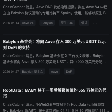
-20 代币，仅限在固定白名单地址间转移。清算流程中，清算人可立
即以 WBTC 结算，后续由套利者完成比特币端赎回。
ChainCatcher 消息，Aave DAO 发起治理提案，拟在 Aave V4 中建
立由 Babylon 协议驱动的专用比特币 Spoke，使用户能够以原生 BT
C 作为抵押品进行借贷，无需依赖包装 BTC 或中心化托管方案。 该
2026-05-14
Aave V4
Babylon
原生 BTC
借贷
抵押品
提案已在 Aave 治理论坛发布，寻求 DAO 批准推进整合并将 Babylo
n 原生 BTC 纳入 V4 借贷协议的抵押资产。提案指出，比特币是最大
的加密抵押品基础，但目前大多数链上 BTC 借贷依赖包装 BTC 变
Babylon 基金会：将向 Aave 存入 300 万美元 USDT 以示
体、托管中介或碎片化的 BTCfi 平台。Aave V4 架构将利用 Babylon
对 DeFi 的支持
的质押与验证基础设施，提供更直接的原生比特币借贷机制，将碎片
化的比特币抵押借贷整合至统一协议中。
ChainCatcher 消息，Babylon 基金会在 X 平台发文表示，Babylon
基金会将向 Aave 存入 300 万美元 USDT，其中 200 万美元分配至 V
3，100 万美元分配至 V4，以示对 Aave 和 DeFi 的支持与信心。 该
2026-04-27
Babylon 基金会
Aave
DeFi
存款产生的任何利息将通过 Aave x Babylon 集成激励返还至 Aave
生态，使同一笔资本既能支持当前恢复工作，又能推动未来采用。
RootData：BABY 将于一周后解锁价值约 555 万美元的代
币
ChainCatcher 消息，据Web3资产数据平台 RootData 代币解锁数
据，Babylon（BABY）将于北京时间 04 月 10 日 10 时解锁约 3812