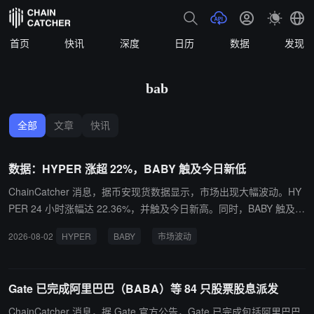
首页
快讯
深度
日历
数据
发现
bab
全部
文章
快讯
数据：HYPER 涨超 22%，BABY 触及今日新低
ChainCatcher 消息，据币安现货数据显示，市场出现大幅波动。HY
PER 24 小时涨幅达 22.36%，并触及今日新高。同时，BABY 触及今
日新低，24 小时跌幅 10.5%。其余代币如 ROSE、ALPINE、SYN、
2026-08-02
HYPER
BABY
市场波动
ORDI、EPIC、MUBARAK 和 BROCCOLI714 均出现“冲高回落”状
态，跌幅在 5% 至 19.94% 之间。此外，EUL 在 5 分钟内小幅上涨
3.06%。
Gate 已完成阿里巴巴（BABA）等 84 只股票股息派发
ChainCatcher 消息，据 Gate 官方公告，Gate 已完成包括阿里巴巴