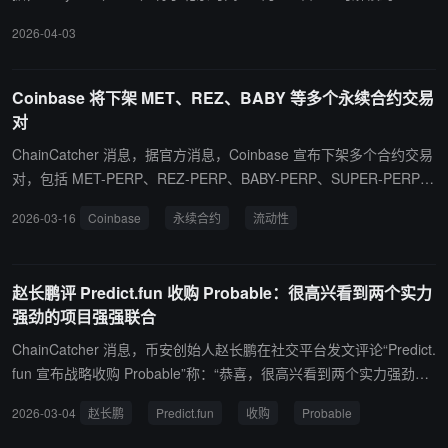
5 万枚代币，价值约 555 万美元。
2026-04-03
Coinbase 将下架 MET、REZ、BABY 等多个永续合约交易
对
ChainCatcher 消息，据官方消息，Coinbase 宣布下架多个合约交易
对，包括 MET-PERP、REZ-PERP、BABY-PERP、SUPER-PERP、
SUSHI-PERP、GMX-PERP、ERA-PERP、XAN-PERP、VINE-PER
2026-03-16
Coinbase
永续合约
流动性
P、T-PERP、YB-PERP、WCT-PERP、HOME-PERP、NOT-PER
P、MINA-PERP、CATI-PERP、DOGS-PERP、COW-PERP、GRT-
PERP、DRIFT-PERP、COOKIE-PERP、ARKM-PERP、B3-PER
赵长鹏评 Predict.fun 收购 Probable：很高兴看到两个实力
P、SXT-PERP、BB-PERP。 官方表示，将通过专注于那些始终满足
强劲的项目强强联合
流动性和市场质量标准的产品，来维持高质量的衍生品市场。通过维
持这些标准，Coinbase 确保了上架产品的价格完整性，并为用户提
ChainCatcher 消息，币安创始人赵长鹏在社交平台发文评论“Predict.
供更深的流动性和更好的交易体验。 通过精简其永续合约产品线，C
fun 宣布战略收购 Probable”称：“恭喜，很高兴看到两个实力强劲的
oinbase 可以专注于支持客户使用最多的市场，并更高效地将新的、
项目强强联合。” ChainCatcher 此前报道，据官方消息，BNB 链上
2026-03-04
赵长鹏
Predict.fun
收购
Probable
高质量的衍生品推向市场。在接下来的几个月里，Coinbase 将通过
预测市场 Predict.fun 宣布战略收购 Probable，后者最初是由 Panca
简化内部流程和利用先进的评估框架来加快上架速度，从而更快地将
keSwap 和 YZi Labs 孵化的链上预测平台。 此次收购将通过增强其