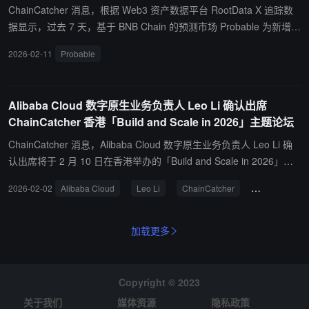
ERP。 公告表示，在暂停时间点，所有剩余未平仓头寸将自动结算。
ChainCatcher 消息，根据 Web3 资产数据平台 RootData X 追踪数
最终结算价格将按照交易暂停前 60 分钟的平均指数价格计算，最后
据显示，过去 7 天，基于 BNB Chain 的预测市场 Probable 为新增 X
一个资金费率周期的资金费率将设为零。
（推特） Top 人物关注者最多的项目，新关注该项目的 X 影响力人
2026-02-11
Probable
物包括加密货币分析师 Phyrex(@Phyrex_Ni)、空投博主何币 (@heb
i555)、0xAA(@0xAA_Science)。
Alibaba Cloud 数字原生业务负责人 Leo Li 确认出席
ChainCatcher 香港「Build and Scale in 2026」主题论坛
ChainCatcher 消息，Alibaba Cloud 数字原生业务负责人 Leo Li 确
认出席将于 2 月 10 日在香港举办的「Build and Scale in 2026」主
题论坛。本次活动由 ChainCatcher 携手 RootData 与 Alibaba Cloud
2026-02-02
Alibaba Cloud
Leo Li
ChainCatcher
Build and Sca
联合举办，是 Consensus HongKong 大会重要周边活动之一。 阿里
云是全球领先的全栈人工智能服务提供商，其人工智能时代架构融合
了IaaS、PaaS和MaaS（包含Qwen、Wan和Fun三种模型），为全
加载更多
球企业提供可扩展、安全、智能的云解决方案。本次论坛将聚焦新周
期中的行业融合趋势、增长路径与市场机遇，围绕 RWA、稳定币、A
I、支付、DeFi 等关键赛道展开深度讨论。活动旨在汇聚全球优质项
Copyright © 2023
目方、投资机构与开发者，构建高价值行业网络，共同探索 Web3 生
关于我们
媒体资源
隐私政策