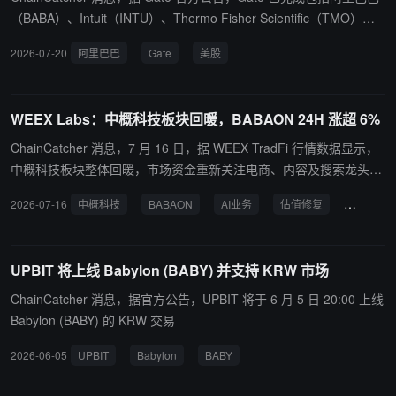
（BABA）、Intuit（INTU）、Thermo Fisher Scientific（TMO）、A
merican Tower（AMT）等 84 只美股标的现金股息派发，并按比例
2026-07-20
阿里巴巴
Gate
美股
以 USDT 等值发放至符合条件用户现货账户，用户无需进行任何操
作。 本次派息覆盖科技与半导体、金融服务、能源、消费品、医疗健
康、工业制造、地产 REITs、公用事业、材料制造及策略 ETF 等多
WEEX Labs：中概科技板块回暖，BABAON 24H 涨超 6%
个类别。用户可前往 APP【TradFi】-【股票】-【交易】-【历史记
录】-【资金流水】或 Web【股票】-【资金流水】查看派息明细，最
ChainCatcher 消息，7 月 16 日，据 WEEX TradFi 行情数据显示，
终到账金额及时间以实际到账情况为准。
中概科技板块整体回暖，市场资金重新关注电商、内容及搜索龙头的
估值修复。其中，BABAON 24H 涨超 6.62%；BILION 涨超 4.0
2026-07-16
中概科技
BABAON
AI业务
估值修复
涨幅
1%；JDON 涨超 3.71%，多只中概科技股共同带动板块热度。 WEE
X Labs 认为，阿里巴巴最新发布实时语音模型进一步提升市场对 AI
业务发展的预期，叠加财报前盈利改善预期及资金轮动，共同推动板
UPBIT 将上线 Babylon (BABY) 并支持 KRW 市场
块反弹，本轮行情更偏向低估值科技股的重新定价。短期仍需关注业
绩兑现、政策信号及美股市场风险偏好的变化。
ChainCatcher 消息，据官方公告，UPBIT 将于 6 月 5 日 20:00 上线
Babylon (BABY) 的 KRW 交易
2026-06-05
UPBIT
Babylon
BABY