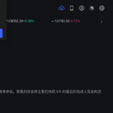
BNB
$592.20
+0.20%
XRP
$1.02
-0.72%
SOL
$
eb3 爱好者等参投。筹集的资金将主要在快照 5/5 的最后阶段进入奖金和流