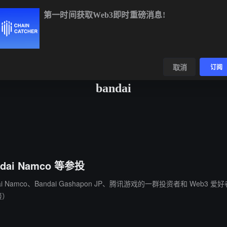
第一时间获取Web3即时重磅消息!
BTC
$64,851.75
+1.05%
ETH
$1,913.97
+0.85%
数据
发现
取消
订阅
bandai
dai Namco 等参投
ndai Namco、Bandai Gashapon JP、腾讯游戏的一群投资者和 W
接）