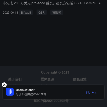
布完成 200 万美元 pre-seed 融资，投资方包括 GSR、Gemini、Aur
os 和 Keyrock 等。 BitVault 将推出由比特币衍生品支持的超额抵押
2025-06-18
BitVault
GSR
投融资
稳定币 bvUSD 及其收益型变体 sbvUSD。该协议将在由 Polygon La
bs 和 GSR 孵化的新型去中心化金融链 Katana 上部署，利用 Liquity
V2 的授权分叉，实现许可借贷、用户设定利率和自动清算基础设
施。 BitVault 计划于 2025 年 6 月在 Katana 主网部署，并正在积极
引入机构借款人。
Copyright © 2023
关于我们
媒体资源
隐私政策
风险提示
招聘
ChainCatcher
打开App
与创新者共建Web3世界
琼ICP备2021009392号