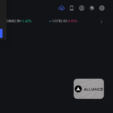
BNB
$602.90
+1.42%
XRP
$1.03
-0.05%
SOL
$76.