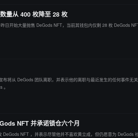
量从 400 枚降至 28 枚
r）于昨日开始大量抛售 DeGods NFT，当前其钱包内仅剩 28 枚 DeGods N
发推文宣布将从 DeGods 团队离职，并表示他的离职与最近发生的任何事件无关，因为他于 7 
s 。
DeGods NFT 并承诺锁仓六个月
买 200 枚 DeGods NFT ，并表示尽管他并不喜欢黄立成，但仍愿意为 De