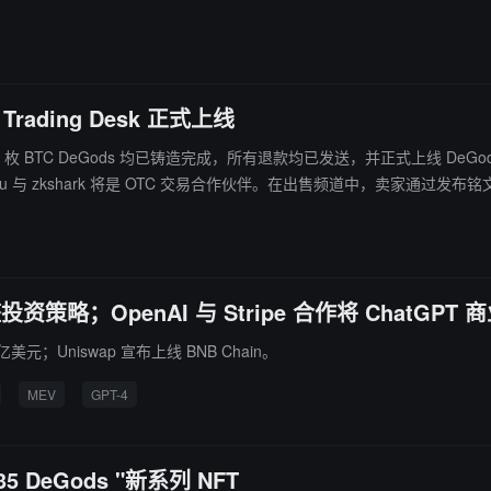
Trading Desk 正式上线
称，500 枚 BTC DeGods 均已铸造完成，所有退款均已发送，并正式上线 DeGods
。SheetFu 与 zkshark 将是 OTC 交易合作伙伴。在出售频道中，卖
价或对特定的特征提出报价，买卖双方在进入私人对话中后进行交易。De
cord 名称）。此外，出价将被尽快处理，DeGods 团队可以全天候回答任何问题
于以 DUST 代币的形式进行拍卖 / 抽奖，并将在 BTC 铸币后 1 天开始。（来
资策略；OpenAI 与 Stripe 合作将 ChatGPT 
亿美元；Uniswap 宣布上线 BNB Chain。
MEV
GPT-4
 DeGods "新系列 NFT