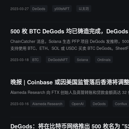
2023-03-27
DeGods
y00tsNFT
以太坊
500 枚 BTC DeGods 均已铸造完成，DeGods 
ChainCatcher 消息，Solana 生态 PFP 项目 DeGods 发推
支持使用 BTC、ETH、SOL 或 USDC 买卖 BTC DeGods
中进行交易。在购买频道中，用户可以对特定铭文出价、提出收藏报
2023-03-18
BTC
DeGodsNFT
Solana
Ordinals
易期间，用户需使用 18 位数字标识符的 Discord ID（没有 Dis
Ordinals 市场。 ChainCatcher 注，DeGods 于 3 月 16 日发推称，将在比特币网络推出 534 枚新系列 NFT，其中 500 枚用于比特币铸造，用户需准备好持有 0.444 枚 BTC 以上的自托管比特币钱包以及一
个单独的 Ordinals 钱包来接收铭文。另外 34 枚 DeGods 用
晚报 | Coinbase 或因美国监管落后香港将调整投
Alameda Research 向 FTX 创始人及高管转账和贷款金额高达 32 
2023-03-16
Alameda Research
OpenAI
DeGods
Conflux
DeGods：将在比特币网络推出 500 枚名为 "535