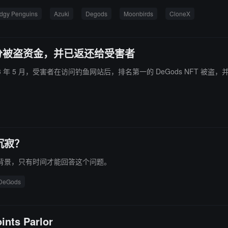
dgy Penguins
Azuki
Degods
Moonbirds
CloneX
T 部分被盗资金，并已返还给受害者
年 5 月，受害者在访问钓鱼网站后，排名第一的 DeGods NFT 被盗，并以 17.7 万
沉寂？
背景，只有时间才能回答这个问题。
DeGods
ts Parlor