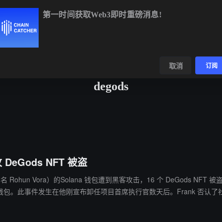
第一时间获取Web3即时重磅消息!
72.84
-2.01%
TRX
$0.3269
-0.26%
DOGE
$0.068
数据
发现
取消
订阅
degods
DeGods NFT 被盗
nk（本名 Rohun Vora）的Solana 钱包遭到黑客攻击，16 个 DeGods NF
钱包。此事件发生在他刚宣布卸任项目首席执行官数天后。Frank 否认了
。