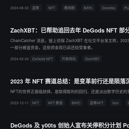
2024-06-02
蓝筹
NFT
路线图
BAYC
Doodles
Pu
ZachXBT：已帮助追回去年 DeGods NF
ChainCatcher 消息，链上侦探 ZachXBT 在社交平台发文称，2023 
一部分被盗资金，这些资金现已返还给受害者。
2024-02-24
DeGods NFT
钓鱼网站
ZachXBT
2023 年 NFT 赛道总结：是变革前行还是陨落
NFT的世界正面临抉择，是取得胜利的回归，还是淡出数字历史的
2023-12-11
NFT
NFT 赛道
BAYC
蓝筹NFT
blur
DeGods 及 y00ts 创始人宣布关停积分计划 Poin