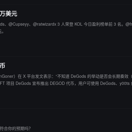
1 万美元
ods、@Cupseyy、@ratwizardx 3 人荣登 KOL 今日盈利榜单前 3 名。@fr
美元。
发币
rnow（GordonGoner）在 X 平台发文表示：“不知道 DeGods 的举动
趣，这显然值得并祝好运。” 此前消息，NFT 项目 DeGods 宣布推出 DEGOD 代币，用户可使用 DeGods、
结果符合你的预期吗？