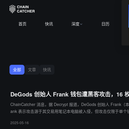
BNB
$590.60
-1.33%
XRP
$1.03
-3.46%
SOL
$
首页
快讯
深度
日历
全部
文章
快讯
DeGods 创始人 Frank 钱包遭黑客攻击，16 枚 
ChainCatcher 消息，据 Decrypt 报道，DeGods 创始人 Fra
ank 表示攻击源于其交易用笔记本电脑被入侵，但攻击仅限于单个
的大量 DeGods NFT 以及价值超过 50,000 美元的 DEGOD 代币
2025-05-16