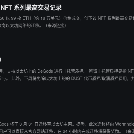
创该 NFT 系列最高交易记录
0 以 99 枚 ETH（约 18 万美元）价格成交，创下该 NFT 系列最高交易记录，买家是蓝筹 
 持有者开放向以太坊网络的迁移。（来源链接）
押
托管质押。 所谓非托管质押是指 NFT 质押期间会保留在持有者钱包中，仅被质押合约冻结。用户想要
转移 DeGods 至非托管质押，只需取消质押并重新质押 NFT 即可参与。 此外，下周将免除以太坊上的的 DU
eGods 将于 3 月 31 日迁移至以太坊主网。据悉，此次迁移将由 Wormhole 提供
olygon，用户可以直接从官方网站迁移，在 24 小时内完成迁移将获得奖励。（