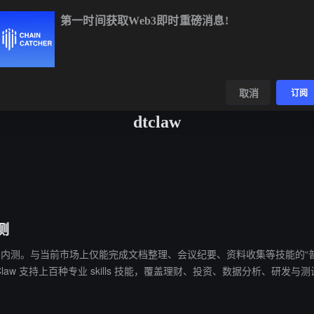
第一时间获取Web3即时重磅消息!
BTC
$64,593.06
+0.69%
ETH
$1,903.00
+1.65%
数据
发现
取消
订阅
dtclaw
测
aw 已开启内测。与当前市场上仅能完成文档整理、会议纪要、资料收集等技能的“
 Token 消耗量。