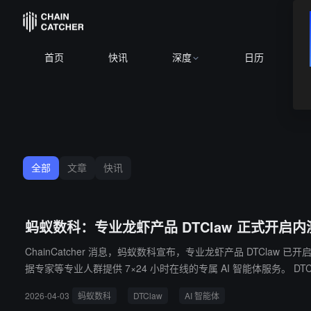
首页
快讯
深度
日历
全部
文章
快讯
蚂蚁数科：专业龙虾产品 DTClaw 正式开启内
ChainCatcher 消息，蚂蚁数科宣布，专业龙虾产品 DTCl
据专家等专业人群提供 7×24 小时在线的专属 AI 智能体服务。 DTClaw 支持上百种专业 skills 技能，覆盖理财、投资、数据分析、研发与测试等高价值场景，并深度集成企业办公、财务、销售、营销系统，
实现工作流程自动化。用户一键部署，无需再从零开始，可节省 50% 的
2026-04-03
蚂蚁数科
DTClaw
AI 智能体