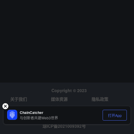
提案正处社区讨论阶段，后续将通过 Snapshot 投票等流程决策。若
通过，开发者需迁移 CosmWasm 应用至 EVM 环境，用户亦需将资
产转移至兼容 EVM 的钱包。此次变革有望优化开发者体验，助力 Se
i 深度融入 EVM 生态。
Copyright © 2023
关于我们
媒体资源
隐私政策
风险提示
招聘
ChainCatcher
打开App
与创新者共建Web3世界
琼ICP备2021009392号