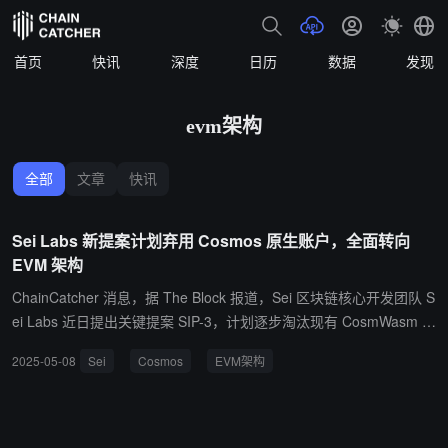
首页
快讯
深度
日历
数据
发现
evm架构
全部
文章
快讯
Sei Labs 新提案计划弃用 Cosmos 原生账户，全面转向
EVM 架构
ChainCatcher 消息，据 The Block 报道，Sei 区块链核心开发团队 S
ei Labs 近日提出关键提案 SIP-3，计划逐步淘汰现有 CosmWasm 智
能合约及原生 Cosmos 账户功能，全面转向以太坊虚拟机（EVM）
2025-05-08
Sei
Cosmos
EVM架构
架构。该提案旨在简化网络结构、提升性能，未来 Sei 网络将仅支持
通过 EVM 地址发起交易，但验证节点等底层功能仍保留 Cosmos 原
生技术支持。 此次转型基于 Sei v2 主网上线后的实际数据：自 2024
年 7 月引入并行化 EVM 以来，EVM 相关交易量已主导网络活动。该