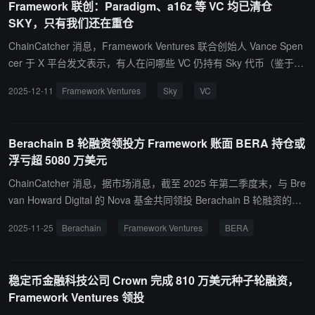
Framework 联创：Paradigm、a16z 等 VC 均已清仓
时，机构资金将持续流入具备合理价值捕获机制的 DeFi 蓝筹项目。
SKY，只有我们还在重仓
这种买盘可能会强劲到超出很多人的预期，尤其是在叠加持续回购与
协议层面高度财务自律的背景下。这个行业的未来已经非常清晰，稳
ChainCatcher 消息，Framework Ventures 联合创始人 Vance Spen
定币、现实世界资产（RWA）、借贷与资本市场，以及资产管理，将
cer 于 X 平台发文表示，有人在问哪些 VC 仍持有 Sky 代币（鉴于已
成为主导方向。 我们将通过减少盲目扩张、精耕细作以及走合规化道
无锁仓限制），答案如下。已全部售出的机构：Paradigm (曾持约
2025-12-11
Framework Ventures
Sky
VC
路，来解决加密货币领域的诸多问题。这是一个看涨的格局，但反
7%)；a16z (曾持约 6%)；Bain (曾持约 2-4%)；Syncracy (曾持约
弹、拉升和退出机会将呈现出高度集中的态势。”
1%)；已售出大部分的机构：Dragonfly (目前约持 4-5%)；Parafi (目
前约持 3-4%)；Vance Spencer 补充表示，据其所知 Framework 是
Berachain B 轮融资领投方 Framework 账面 BERA 持仓或
目前唯一仍大量持有 Sky 代币的 VC。
浮亏超 5080 万美元
ChainCatcher 消息，据市场消息，截至 2025 年第二季度末，与 Bre
van Howard Digital 的 Nova 基金共同领投 Berachain B 轮融资的加
密风投机构 Framework Ventures 持有 21,145,476 枚 BERA 代币，
2025-11-25
Berachain
Framework Ventures
BERA
这些代币的总购入成本约为 7240 万美元。按其平均买入价格 3.42
美元计算，以当前价格来看，这部分 BERA 将让 Framework 蒙受超
过 5080 万美元的账面损失。Framework Ventures 未回应多次置评
稳定币金融科技公司 Crown 完成 810 万美元种子轮融资，
请求。 此前报道，Berachain 隐私条款遭曝光，据称 Brevan Howar
Framework Ventures 领投
d 的 2500 万美元投资可在 TGE 后退款，其它投资方对此并不知情。