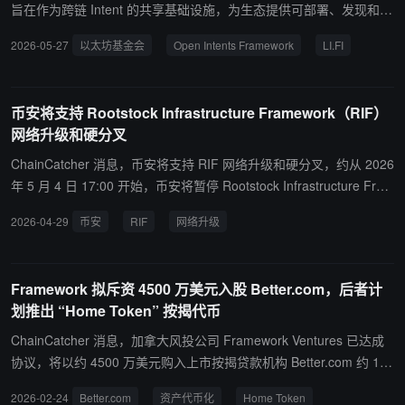
力。 据介绍，Mecka AI 成立于 2025 年，目前拥有约 40 名员工。
旨在作为跨链 Intent 的共享基础设施，为生态提供可部署、发现和执
公司称，基于已签署合同，其年化收入运行率（ARR Run Rate）预
行 Intent 的模块化开放框架。 同时，LI FI 宣布推出 LI FI Intents，
2026-05-27
以太坊基金会
Open Intents Framework
LI.FI
计可达到 100,000,000 美元，但暂未披露具体客户名单。 Framewor
这是一套面向同链与跨链转账的全栈执行引擎，通过专业 Solver 网
k Ventures 联合创始人 Vance Spencer 表示，Mecka AI 是该机构投
络竞争报价并完成订单执行。LI FI 文档显示，其 Intent/Solver Mark
资组合中收入增长最快的公司之一。 Mecka AI 未来计划不仅提供训
etplace 是 Open Intents Framework 的官方基础之一，以太坊基金
币安将支持 Rootstock Infrastructure Framework（RIF）
练数据，还将直接参与机器人模型训练与部署，推动机器人在实际场
会称该框架正进入规模化采用阶段。
网络升级和硬分叉
景中的商业化应用。
ChainCatcher 消息，币安将支持 RIF 网络升级和硬分叉，约从 2026
年 5 月 4 日 17:00 开始，币安将暂停 Rootstock Infrastructure Fram
ework（RIF）网络上的代币充值和提现。其网络升级和硬分叉将在
2026-04-29
币安
RIF
网络升级
区块高度 8,804,200 处进行，或大约在 2026 年 5 月 4 日 18:00。待
升级后的网络稳定后，上述网络上的代币充值和提现功能将重新开
放。
Framework 拟斥资 4500 万美元入股 Better.com，后者计
划推出 “Home Token” 按揭代币
ChainCatcher 消息，加拿大风投公司 Framework Ventures 已达成
协议，将以约 4500 万美元购入上市按揭贷款机构 Better.com 约 1
0% 股份。 此举正值 Better.com 计划进军资产代币化领域，并拟发
2026-02-24
Better.com
资产代币化
Home Token