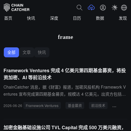
首页
快讯
深度
日历
数据
发现
frame
全部
文章
快讯
Framework Ventures 完成 4 亿美元第四期基金募资，将投
资加密、AI 等前沿技术
ChainCatcher 消息，据《财富》报道，加密风投机构 Framework V
entures 宣布完成第四期基金募资，规模达 4 亿美元，出资方包括常
春藤院校捐赠基金、主权财富基金及非营利组织，具体名单未披露。
2026-06-26
Framework Ventures
基金募资
前沿技术
加密以外
Framework 联合创始人 Vance Spencer 和 Michael Anderson 表
示，新基金将投向「前沿技术」领域，不仅包括加密，还涵盖 AI、机
器人和能源等方向，目前第四期基金已部署约一半资金。 Framewor
加密金融基础设施公司 TVL Capital 完成 500 万美元融资，
k Ventures 成立于 2019 年，早期专注于 DeFi 领域投资，曾参与 Aa