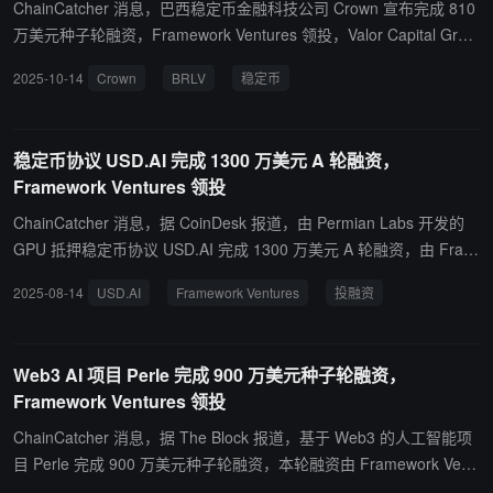
Berachain 联创回应“Nova Digital 拥有 2500 万美元投资退款权”的报
ChainCatcher 消息，巴西稳定币金融科技公司 Crown 宣布完成 810
道称：既不准确也不完整，Nova 仍是代币最大持有者之一。
万美元种子轮融资，Framework Ventures 领投，Valor Capital Grou
p、Coinbase Ventures、Norte Ventures、Paxos、以及 Nubank 联
2025-10-14
Crown
BRLV
稳定币
合创始人 Ed Wible 等参投。 新资金将用于支持该公司推出稳定币 B
RLV，该稳定币与巴西雷亚尔 (BRL) 挂钩并由巴西政府债券全额支
持。据悉 BRLV 与 USDC 等美元计价的稳定币不同，它会向机构合
稳定币协议 USD.AI 完成 1300 万美元 A 轮融资，
作伙伴提供原生收益分成并将持有的政府债券收益的一部分分配给机
Framework Ventures 领投
构。
ChainCatcher 消息，据 CoinDesk 报道，由 Permian Labs 开发的
GPU 抵押稳定币协议 USD.AI 完成 1300 万美元 A 轮融资，由 Fram
ework Ventures 领投，Bullish、Dragonfly、Arbitrum 等参投。 该协
2025-08-14
USD.AI
Framework Ventures
投融资
议通过将图形处理器（GPU）硬件作为抵押品，为新兴人工智能公司
提供贷款，与传统贷款机构相比，审批时间缩短超过 90%。该系统包
含与美元挂钩的稳定币 USDai 和由计算资产收益支持的收益型代币 s
Web3 AI 项目 Perle 完成 900 万美元种子轮融资，
USDai。
Framework Ventures 领投
ChainCatcher 消息，据 The Block 报道，基于 Web3 的人工智能项
目 Perle 完成 900 万美元种子轮融资，本轮融资由 Framework Vent
ures 领投。完成本次融资使 Perle 的融资总额达到 1750 万美元。