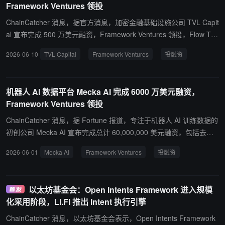
Framework Ventures 领投
ve、Chainlink 等头部协议的早期轮次，此前分别于 2021 年和 2022
年完成 1 亿美元和 4 亿美元规模的第二期、第三期基金募资。
ChainCatcher 消息，据官方消息，加密金融基础设施公司 TVL Capit
al 宣布完成 500 万美元融资，Framework Ventures 领投，Flow Tra
ders 等机构参投。 公司联合创始人 Lars 曾任 The Block 市场研究主
2026-06-10
TVL Capital
Framework Ventures
投融资
管，其产品对标传统交易所交易产品，打造合规、可组合的衍生品及
多元收益结构，主要面向机构投资者，满足各类结构化投资与收益管
理需求。
机器人 AI 数据平台 Mecka AI 完成 6000 万美元融资，
Framework Ventures 领投
ChainCatcher 消息，据 Fortune 报道，专注于机器人 AI 训练数据的
初创公司 Mecka AI 宣布完成总计 60,000,000 美元融资，包括去年
11 月完成的 25,000,000 美元 A 轮融资及后续 35,000,000 美元追加
2026-06-01
Mecka AI
Framework Ventures
投融资
融资。两轮融资均由 Framework Ventures 领投，Menlo Ventures、
SV Angel、Kindred Ventures 等机构参投。 Mecka AI 主要通过人体
传感器、iPhone 及定制硬件采集人体动作数据，包括手势、步态等
以太坊基金会：Open Intents Framework 进入规模
物理行为数据，用于训练机器人 AI 模型。 公司创始人兼 CEO Josh
化采用阶段，LI.FI 推出 Intent 执行引擎
Gao 表示，其核心理念是利用人类行为数据而非传统遥操作（Teleop
eration）数据训练机器人，从而提升机器人在现实世界中的通用能
ChainCatcher 消息，以太坊基金会表示，Open Intents Framework