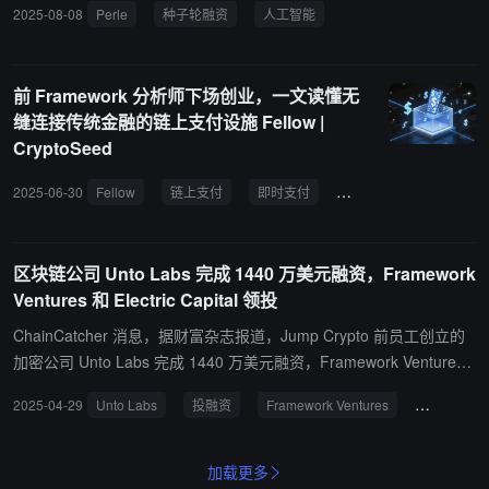
2025-08-08
Perle
种子轮融资
人工智能
利用新注入的资金，Perle 将推出 Perle Labs，这是一款利用区块链
轨道、用户支付激励机制和链上归因的产品，旨在改进 AI 模型的训
练方式。据 Perle 网站介绍，Perle 提供「精选」数据和人工审核
前 Framework 分析师下场创业，一文读懂无
员。 Perle 此前曾于 2024 年 10 月在 CoinFund 领投的种子轮融资
缝连接传统金融的链上支付设施 Fellow |
中筹集了 850 万美元。
CryptoSeed
2025-06-30
Fellow
链上支付
即时支付
Web3金融
支付基
区块链公司 Unto Labs 完成 1440 万美元融资，Framework
Ventures 和 Electric Capital 领投
ChainCatcher 消息，据财富杂志报道，Jump Crypto 前员工创立的
加密公司 Unto Labs 完成 1440 万美元融资，Framework Ventures
和 Electric Capital 领投，估值达 1.4 亿美元。 Heeger 正在为计划中
2025-04-29
Unto Labs
投融资
Framework Ventures
Electric Ca
的 Unto 区块链开发自己的虚拟机 ThruVM，它将使用 RISC-V。Unt
o Labs 将利用这轮融资招聘更多员工，希望到年底将团队规模从 5
人扩大到 10 人。
加载更多