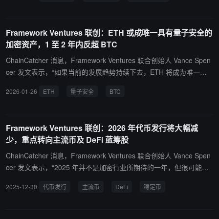
行由 5 亿美元按揭及其他贷款资产支持的代币产品。知情人士透露，
该零售导向代币或命名为 “Home Token”。公司表示，初期代币将仅
面向合格投资者开放，未来计划逐步扩大至更广泛用户群体。Better.
Framework Ventures 联创：ETH 或成唯一具有量子安全的
com 创始人兼 CEO Vishal Garg 表示，代币化可减少中介环节，从
加密资产，1 至 2 年内反超 BTC
而降低融资成本，并为消费者提供更低利率的按揭产品。 据悉，Bett
er.com 正与 DeFi 生态系统 Sky 合作推进按揭资产上链。Sky 使用真
ChainCatcher 消息，Framework Ventures 联合创始人 Vance Spen
实世界资产（RWA）为稳定币提供支持，目前生态资本规模约 180
cer 发文表示，“如果当前的发展趋势持续下去，ETH 将成为唯一具
亿美元。Framework Ventures 亦为 Sky 的重要支持方之一。Better.
备量子安全性的加密资产，并在 1 至 2 年内实现对 BTC 的反超。所
2026-01-26
ETH
量子安全
BTC
com 曾于 2021 年计划以 77 亿美元估值上市，但 2023 年实际上市
有计算平台都受到更广泛的技术趋势的影响，它们需要整合这些趋势
首日股价大跌超 90%。目前公司市值约 4.5 亿美元。
才能保持竞争力。以太坊已经融合了稳定币、代币化、人工智能和量
子计算。到目前为止，BTC 还没有接受任何一种技术。”
Framework Ventures 联创：2026 年代币发行将大幅减
少，重点转向主流币及 DeFi 蓝筹股
ChainCatcher 消息，Framework Ventures 联合创始人 Vance Spen
cer 发文表示，“2025 年并不是加密行业所期待的一年，但很可能是
行业继续向前发展所必需的一年。作为一个行业，我们基本已经彻底
2025-12-30
代币发行
主流币
DeFi
稳定币
告别了 Meme 币、NFT、低流通高 FDV 项目，以及总体上以消费者
为导向的那一整套叙事。 我对 2026 年的预测是：代币发行数量将大
幅减少，市场关注点将更多集中在主流资产（ETH、BTC）上，同