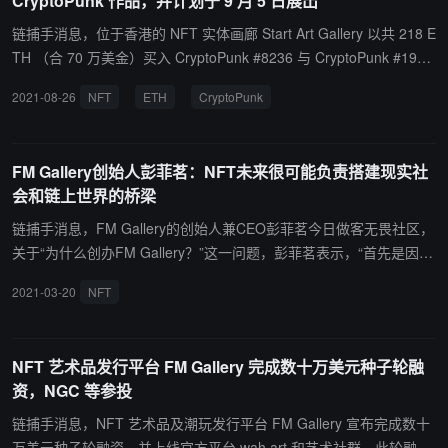
CryptoPunk 作品，并计划于 9 月 5 日展出
045 美元，公募估值为 4500 万美元。价值 90 万美元的 ARTM 将在
Cardstarter、Animoca Brands、Infinity Pad 和 Kaizen Finance 等
链捕手消息，位于香港的 NFT 实体画廊 Start Art Gallery 以共 218 E
平台面向公众发售。此外，ARTM 计划 2022 年 1 月上线中心化交易
TH （合 70 万美金）买入 CryptoPunk #8236 与 CryptoPunk #197
平台。（来源链接）
0，成为画廊重要珍藏之一。其中 CryptoPunk #8236 以 125 ETH
2021-08-26
NFT
ETH
CryptoPunk
（约 40 万美金）购入，CryptoPunk #1970 以 93 ETH （约 30 万美
金）购入。同时 Start Art Gallery 计划 9 月 5 日在香港开幕，这两件
CryptoPunk NFT 也将于画廊展出，同期亦会有其它 NFT 展品呈
FM Gallery创始人彭菲茗：NFT未来很可能负责搭建现实社
现。 据悉，Start Art Gallery 是一家独立的画廊，拥有在线平台，并
会和链上世界的桥梁
通过临时展览、市场和艺术博览会在多个国家有实体存在。该画廊致
力于向全球市场推广 NFT 艺术，打造「Chain Art – 链艺术」元宇
链捕手消息，FM Gallery的创始人兼CEO彭菲茗今日做客无畏社区，
宙。（来源链接）
关于“为什么创办FM Gallery？”这一问题，彭菲茗表示，“首先是因为
自己的资源背景，加之我们在线下有合作的画廊和潮玩店，也有不少
2021-03-20
NFT
签约艺术家，对艺术领域的了解相对深入。我也在18年初开始投资区
块链。基于近年在我对艺术行业的理解，我看到了传统艺术市场运作
模式不论对艺术家亦或机构来说，都有很多常年痛点亟待解决；而区
NFT 艺术品发行平台 FM Gallery 完成数十万美元种子轮融
块链发展多年，也还是没能很好地和人们日常线下日常形成紧密的落
资，NGC 等参投
脚点。我相信在未来，NFT极大可能会是一种新的方式，来负责搭建
现实社会和链上世界的桥梁。
链捕手消息，NFT 艺术品及潮玩发行平台 FM Gallery 宣布完成数十
万美元种子轮融资，并上线官方平台 wah.art 和艺术社群。此轮融资