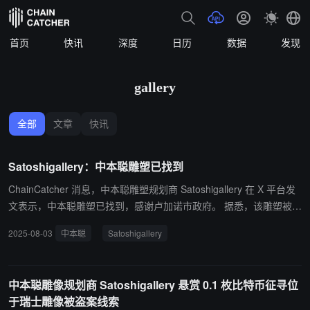
首页
快讯
深度
日历
数据
发现
gallery
全部
文章
快讯
Satoshigallery：中本聪雕塑已找到
ChainCatcher 消息，中本聪雕塑规划商 Satoshigallery 在 X 平台发
文表示，中本聪雕塑已找到，感谢卢加诺市政府。 据悉，该雕塑被扔
进附近湖中。 ChainCatcher 此前报道，中本聪雕像规划商 Satoshig
2025-08-03
中本聪
Satoshigallery
allery 发推表示，针对瑞士卢加诺设立的中本聪雕像被盗，现悬赏 0.
1 枚比特币奖励帮助找回雕像的人。其团队表示，“你可以偷走我们的
象征，但永远无法偷走我们的灵魂”。Satoshigallery 承诺将继续致力
中本聪雕像规划商 Satoshigallery 悬赏 0.1 枚比特币征寻位
于中本聪雕像在全球 21 个城市的设立。
于瑞士雕像被盗案线索