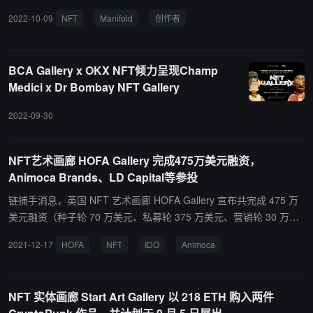
Manifold Gallery 引入零费用 （0%）市场和销售生态系统，使任何
2022-10-09
NFT
Manifold
创作者
人都可以上架和出售他们的作品，同时奖励那些帮助创作者找到下一
个收藏家的人（6.9%）。 目前，艺术家可以通过 Manifold Studio 中
的 Gallery 应用创建自己的单页拍卖网站。Manifold 的付费认领页面
BCA Gallery x OKX NFT倾力呈现Champ
允许轻松启动页面，来出售限量版或开放版 ERC-721/1155 NFT。
Medici x Dr Bombay NFT Gallery
Manifold 已在 3 个月之前启动免费认领页面。（来源链接）
2022-09-30
NFT艺术画廊 HOFA Gallery 完成475万美元融资，
Animoca Brands、LD Capital等参投
链捕手消息，英国 NFT 艺术画廊 HOFA Gallery 宣布共完成 475 万
美元融资（种子轮 70 万美元、私募轮 375 万美元、营销轮 30 万美
元），本轮融资由 Animoca Brands、LD Capital、Spark Digital Cap
2021-12-17
HOFA
NFT
IDO
Animoca
ital、Morningstar Ventures、Genblock Capital、Shima Capital、Sk
yvision、ZBS Capital 和 Double Peak 参投。 据悉，HOFA Gallery
将于 12 月 28 日下午 3 点（UTC 时间）发布其治理 Token Artem C
NFT 实体画廊 Start Art Gallery 以 218 ETH 购入两件
oin（ARTM），同时启动 IDO。ARTM 总发行量为 10 亿枚，每枚 0.