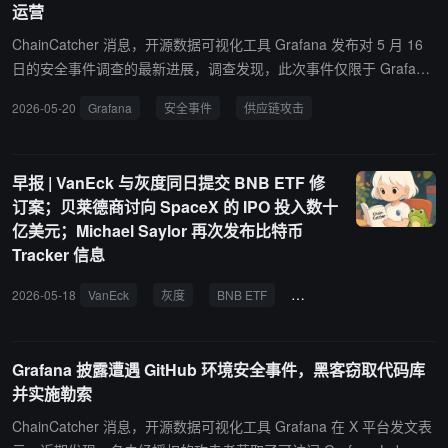
运营
组件包括 npm 生态系统中的 AntV、Echarts-for-react 等高频组件，
以及 Python 包 durabletask 1.4.1、1.4.2 和 1.4.3。攻击者可窃取云
ChainCatcher 消息，开源数据可视化工具 Grafana 发布对 5 月 16
和本地凭证、未经授权访问内部仓库和敏感云基础设施、横向移动至
日的安全事件调查的最新进展，调查发现，此次事件仅限于 Grafana
开发者机器和 CI/CD 管道、销售和利用泄露的 GitHub token、实施
Labs 的 GitHub 环境，包括公开和私有源代码以及内部 GitHub 仓
2026-05-20
Grafana
安全事件
供应链攻击
勒索和数据泄露威胁。 慢雾建议立即轮换所有暴露的凭证，替换受影
库，并未影响客户生产系统、运营或 Grafana Cloud 平台。下载的内
响的包，隔离可能受感染的系统，并实施严格依赖审查政策。此前消
容除源代码外，还包含部分团队用于协作和存储内部运营信息及业务
息，“迷你沙虫”蠕虫近期在开源代码库里完成大面积感染，开发者需
细节的仓库，涉及业务联系姓名和邮箱地址，而非来自生产系统或云
早报 | VanEck 与灰度同日提交 BNB ETF 修
注意排查。
平台的数据。Grafana Labs 明确表示代码库被下载但未被篡改，目
订案；贝莱德商讨向 SpaceX 的 IPO 投入数十
前客户和开源用户无需采取任何行动。该事件源于通过 Mini Shai-Hul
亿美元；Michael Saylor 再次发布比特币
ud 运动进行的 TanStack npm 供应链攻击。Grafana Labs 于 5 月 1
Tracker 信息
1 日检测到恶意活动并启动应急响应，但因遗漏一个凭证导致攻击者
获得访问权限。5 月 16 日收到赎金要求后，公司决定不支付赎金，
2026-05-18
VanEck
灰度
BNB ETF
贝莱德
SpaceX
M
并已轮换自动化凭证、实施增强监控、审计自 5 月 11 日以来的所有
提交，并大幅强化了 GitHub 安全配置。公司已通知联邦执法部门，
调查仍在进行中。
Grafana 披露遭遇 GitHub 环境安全事件，黑客窃取代码库
并实施勒索
ChainCatcher 消息，开源数据可视化工具 Grafana 在 X 平台发文表