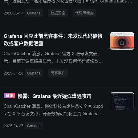
示，近期发现一名未经授权的攻击者获取了可访问 Grafana Labs Git
Hub 环境的 Token，并借此下载代码库。 经调查确认，此次事件未
2026-05-17
Grafana
数据安全
代码库泄露
涉及客户数据或个人信息泄露，也没有发现客户系统或业务运营受到
影响，事件发生后已立即启动取证分析，并认为已定位凭证泄露源
头，同时已部署额外安全措施以加强环境防护。 此外，Grafana 披露
Grafana 回应此前黑客事件：未发现代码被修
攻击者曾试图通过勒索方式要求支付赎金以阻止代码库被公开，但公
改或客户数据泄露
司最终决定拒绝支付赎金，待调查结束后将公布更多事件复盘信息。
ChainCatcher 消息，Grafana 官方 X 账号发文表
示，目前其调查结果显示，未发现任何代码被修改、
生产系统遭受未授权访问、客户数据暴露或个人信息
2025-04-28
Grafana
黑客事件
被访问的证据。 此前报道，慢雾监测到开源数据可视
化工具 Grafana 疑似遭黑客攻击，攻击者或已植入恶
意代码。
慢雾：Grafana 最近疑似遭遇攻击
ChainCatcher 消息，慢雾科技首席信息安全官 23pd
s 在 X 平台发文称，开源数据可视化工具 Grafana 最
近疑似被攻击，攻击者使用 Gato-X 窃取机密的签
2025-04-27
Grafana
名，用 App 令牌对多个代码库进行了攻击。这个工作
流程有一个可能相关的应用程序私钥，疑似攻击者使