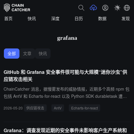
首页
快讯
深度
日历
数据
发现
grafana
全部
文章
快讯
GitHub 和 Grafana 安全事件很可能与大规模“迷你沙虫”供
应链攻击相关
ChainCatcher 消息，据慢雾发布的威胁情报，近期多个高频 npm 包
包括 AntV 和 Echarts-for-react 以及 Python SDK durabletask 遭到
Mini Shai-Hulud “迷你沙虫”供应链攻击。npm 账号 atool 被入侵，攻
2026-05-20
供应链攻击
AntV
Echarts-for-react
击者在 22 分钟内自动发布了 637 个恶意版本，涉及 317 个包。攻击
者在 35 分钟内连续上传 durabletask 1.4.1、1.4.2 和 1.4.3 版本，绕
过正常发布控制并冒充微软官方发布。 GitHub token 大规模泄露事
Grafana：调查发现近期的安全事件未影响客户生产系统和
件和 Grafana Labs 遭勒索攻击很可能与此供应链攻击相关。受影响