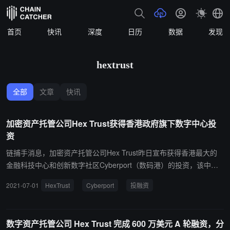
首页
快讯
深度
日历
数据
发现
hextrust
全部
文章
快讯
加密资产托管公司Hex Trust获得香港政府旗下数字中心投
资
链捕手消息，加密资产托管公司Hex Trust昨日宣布获得香港最大的
金融科技中心和创新数字社区Cyberport（数码港）的投资，该中心
由香港特别行政区政府全资持有。本次投资将用于扩大运营规模、团
2021-07-01
HexTrust
Cyberport
投融资
队招聘及加强许可框架。此外，Hex Trust称计划进军欧洲市场，目
前已与欧洲银行技术基础设施提供商 SIA 建立合作关系。 Hex Trust
旗下平台Hex Safe为加密货币、证券代币和非同质代币 (NFT) 提供
数字资产托管公司 Hex Trust 完成 600 万美元 A 轮融资，分
托管和资金管理服务。此前3月，Hex Trust 完成由 QBN Capital 领