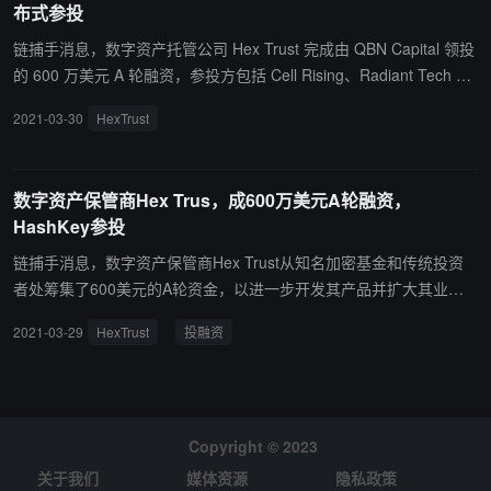
布式参投
投的 600 万美元 A 轮融资，参投方包括 Cell Rising、Radiant Tech
Ventures、Kenetic Capital、HashKey、MD Labs、分布式资本、Bo
链捕手消息，数字资产托管公司 Hex Trust 完成由 QBN Capital 领投
rderless Capital、Genesis Block Ventures 和 Henri Arslanian。（来
的 600 万美元 A 轮融资，参投方包括 Cell Rising、Radiant Tech Ve
源链接）
ntures、Kenetic Capital、HashKey、MD Labs、分布式资本、Bord
2021-03-30
HexTrust
erless Capital、Genesis Block Ventures 和 Henri Arslanian。 Hex T
rust 表示，该项融资将用于在香港和新加坡聘请关键技术人才，以满
足亚洲机构对数字资产日益增长的需求，另外还将改善其机构级托管
数字资产保管商Hex Trus，成600万美元A轮融资，
平台 Hex Safe。（Coindesk）
HashKey参投
链捕手消息，数字资产保管商Hex Trust从知名加密基金和传统投资
者处筹集了600美元的A轮资金，以进一步开发其产品并扩大其业务
规模。该轮融资由QBN Capital领投，其他投资者包括Cell Rising，R
2021-03-29
HexTrust
投融资
adiant Tech Ventures，Kenetic Capital，HashKey，MD Labs，Fen
bushi Capital，Borderless Capital，Genesis Block Ventures和Henri
Arslanian。（CoinDesk）
Copyright © 2023
关于我们
媒体资源
隐私政策