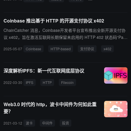
Coinbase 推出基于 HTTP 的开源支付协议 x402
ChainCatcher 消息，Coinbase开发者平台宣布推出全新开源支付协
议 x402，旨在激活互联网长期保留未启用的 HTTP 402 状态码“Pay
ment Required”，将其转化为真正的链上支付层，适用于API服务
2025-05-07
Coinbase
HTTP-based
支付协议
x402
商、内容创作者、上下文协议等新型场景。 x402 允许服务器请求支
付，客户端（包括人类与智能代理）即时响应，支持微支付按次付
费，无需繁琐订阅。Coinbase 表示，该协议有望简化 Web3 支付流
深度解析IPFS：新一代互联网底层协议
程，为代理经济与链上服务提供新基础设施。
2022-03-30
IPFS
HTTP
Filecoin
Web3.0 时代的 http，波卡中间件为何如此重
要？
2021-03-12
波卡
中间件
投资