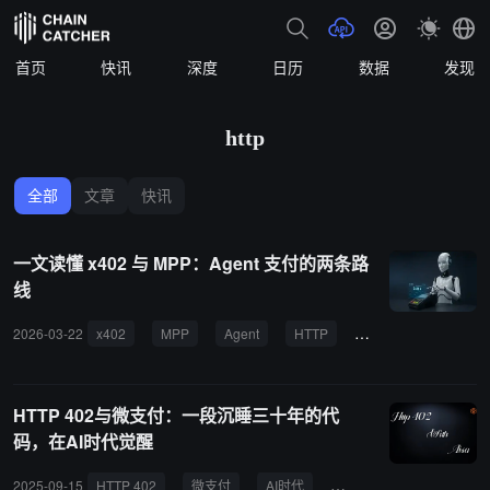
首页
快讯
深度
日历
数据
发现
http
全部
文章
快讯
一文读懂 x402 与 MPP：Agent 支付的两条路
线
2026-03-22
x402
MPP
Agent
HTTP
Stripe
Coinbas
HTTP 402与微支付：一段沉睡三十年的代
码，在AI时代觉醒
2025-09-15
HTTP 402
微支付
AI时代
M2M经济
广告模式