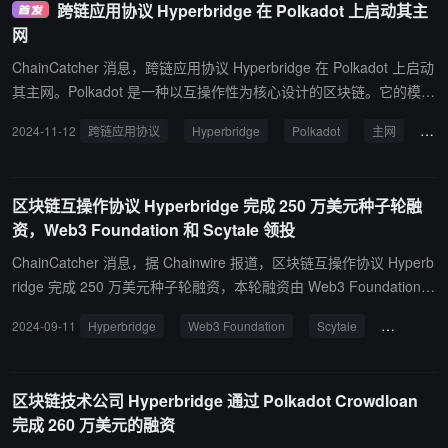
跨链应用协议 Hyperbridge 在 Polkadot 上启动其主
DOT Token 更改管理员及增发（损失约 23.74 万美元）、ARGN To
网
ken 更改管理员及增发（损失约 3,800 美元）及主机提现等。 此前
消息，Hyperbridge 网关合约遭攻击，10 亿枚 DOT 在以太坊上被增
ChainCatcher 消息，跨链应用协议 Hyperbridge 在 Polkadot 上启动
发并抛售。
其主网。Polkadot 是一种以互操作性为核心设计的区块链。它的模块
化架构使开发人员能够构建定制区块链。在 Polkadot 上获得一个平
2024-11-12
跨链应用协议
Hyperbridge
Polkadot
主网
区
行链插槽后，区块链互操作性协议 Hyperbridge 正式启动了主网，旨
在将跨链通信提升到一个新的水平。
区块链互操作协议 Hyperbridge 完成 250 万美元种子轮融
资，Web3 Foundation 和 Scytale 领投
ChainCatcher 消息，据 Chainwire 报道，区块链互操作协议 Hyperb
ridge 完成 250 万美元种子轮融资，本轮融资由 Web3 Foundation
和 Scytale 领投。 据悉，Hyperbridge 是一个跨链互操作解决方案，
2024-09-11
Hyperbridge
Web3 Foundation
Scytale
投融资
该协议还已经在 Polkadot 生态系统中获得了一个平行链插槽，加强
了其深度集成和利用 Polkadot 独特优势的承诺。
区块链技术公司 Hyperbridge 通过 Polkadot Crowdloan
完成 260 万美元的融资