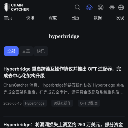
首页
快讯
深度
日历
数据
发现
hyperbridge
全部
文章
快讯
Hyperbridge 重启跨链互操作协议并推出 OFT 适配器，完
成去中心化架构升级
ChainCatcher 消息，Hyperbridge跨链互操作协议 Hyperbridge 宣布
完成全面架构重启，在完成安全审计、漏洞赏金激励及系统重构后重
新上线，并正式转型为 “互操作性超结构（hyperstructure）”。该协
2026-06-15
Hyperbridge
跨链互操作
OFT 适配器
议自 4 月 13 日安全事件后暂停运行，期间完成与 SRLabs 等机构的
联合审计，并向安全研究人员支付超过 15 万美元赏金。 团队表示，
此次升级移除了原有中心化管理密钥，转向完全无需许可的验证者与
Hyperbridge：将漏洞损失上调至约 250 万美元，部分资金
证明者网络，实现全栈去中心化运行。 此次重启同时推出 “Hyper Fu