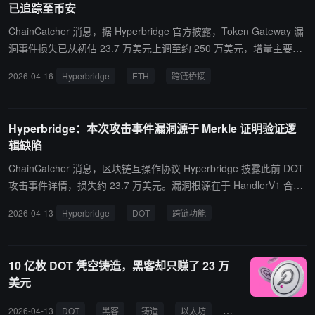
已追踪至币安
ngible Token（HFT）”标准，使每个跨链资产成为独立应用层结构，
由发行方自主控制跨链行为规则，包括暂停机制与限速策略等。Hyp
ChainCatcher 消息，据 Hyperbridge 官方披露，Token Gateway 漏
erbridge 还发布了 OFT（Omnichain Fungible Token）适配器，可
洞事件损失已从初估 23.7 万美元上调至约 250 万美元，增量主要来
兼容 LayerZero 等现有跨链协议，仅需修改配置参数即可将资产迁移
自以太坊、Base、BNB Chain 及 Arbitrum 上激励池的损失。攻击者
2026-04-16
Hyperbridge
ETH
跨链桥接
至基于零知识证明的传输层，无需重新部署合约。 此外，协议商业模
从相关合约中提取约 245 枚 ETH，随后通过伪造跨链消息绕过 MMR
式由按次收费转为订阅制，跨链应用可按月支付 50 至 1000 美元的
证明验证机制，铸造 10 亿枚桥接 DOT 并抛售至流动性稀薄的市
稳定币费用获取带宽服务。官方表示，此次升级标志着 Hyperbridge
场。目前，部分被盗资金已被链上追踪至 Binance，Hyperbridge 正
Hyperbridge：本次攻击事件漏洞源于 Merkle 证明验证逻
从早期跨链桥项目转向完全去中心化的基础设施协议，目标是为多链
与 Binance 合规团队及执法机构协同调查。Polkadot 原生 DOT 及 In
辑缺陷
生态提供无需信任中介的统一互操作层。
tent Gateway 等产品不受影响，Token Gateway 及四条受影响 EVM
链上的桥接 DOT 合约仍处于暂停状态。MMR 验证逻辑补丁正在进
ChainCatcher 消息，区块链互操作协议 Hyperbridge 披露此前 DOT
行外部审计，桥接功能将在审计完成后恢复。
攻击事件详情，损失约 23.7 万美元。漏洞根源在于 HandlerV1 合约
VerifyProof() 函数缺少输入验证，未对 leaf_index leafCount 进行校
2026-04-13
Hyperbridge
DOT
跨链功能
验，导致攻击者可伪造 Merkle 证明。 攻击者借此获得以太坊上桥接
DOT 代币合约的管理员权限，随即增发 10 亿枚桥接 DOT（为合法
流通量约 35.6 万枚的 2800 余倍），并在去中心化交易所套现。Hyp
10 亿枚 DOT 凭空铸造，黑客却只赚了 23 万
erbridge 表示，目前正与安全合作方追踪资金，跨链功能将持续暂停
美元
至调查完成。
2026-04-13
DOT
黑客
铸造
以太坊
Polkadot
Hyperb