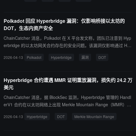
Polkadot 回应 Hyperbridge 漏洞：仅影响桥接以太坊的
DOT，生态内资产安全
ChainCatcher 消息，Polkadot 在 X 平台发文称，团队已注意到 Hyp
erbridge 的以太坊网关合约存在的安全问题。该漏洞仅影响通过 Hyp
erbridge 桥接至以太坊的 DOT 代币，Polkadot 生态系统内的 DOT
2026-04-13
Polkadot
Hyperbridge
漏洞
DOT
及其他桥接方案不受影响。Polkadot 及其平行链和原生 DOT 保持安
全。Hyperbridge 已在调查期间暂停运行。 ChainCatcher 此前消
息 ，Hyperbridge 合约遭遇 MMR 证明重放漏洞，损失约 24.2 万美
Hyperbridge 合约遭遇 MMR 证明重放漏洞，损失约 24.2 万
元。
美元
ChainCatcher 消息，据 BlockSec 监测，Hyperbridge 管理的 Handl
erV1 合约在以太坊网络上出现 Merkle Mountain Range（MMR）证
明重放漏洞，导致约 24.2 万美元损失。该漏洞源于证明与请求未绑
2026-04-13
Hyperbridge
DOT
Merkle Mountain Range
定，攻击者可重放历史有效证明并配合新伪造请求，实施如更改管理
员权限等操作。 具体案例中，攻击者更改了 Polkadot（DOT）Toke
n 管理员后利用权限增发 DOT 并获利。已观测到相关攻击交易包括