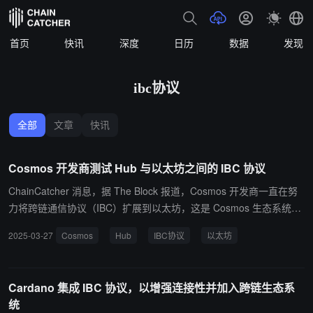
首页
快讯
深度
日历
数据
发现
ibc协议
全部
文章
快讯
Cosmos 开发商测试 Hub 与以太坊之间的 IBC 协议
ChainCatcher 消息，据 The Block 报道，Cosmos 开发商一直在努
力将跨链通信协议（IBC）扩展到以太坊，这是 Cosmos 生态系统的
核心协议。 Cosmos 核心贡献者 Interchain Labs 联席 CEO Maghnu
2025-03-27
Cosmos
Hub
IBC协议
以太坊
s Mareneck 表示，该公司已经测试了从 Cosmos Hub（ATOM）到
以太坊的 IBC 交易，这似乎是为了提升这两个网络之间代币的原生互
操作性。 这一举措是即将发布的 Eureka 升级的一部分，由包括 Inte
Cardano 集成 IBC 协议，以增强连接性并加入跨链生态系
rchain Labs 在内的团队推动，并计划作为 IBC-go v10 的一部分于今
统
年发布。