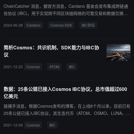
ChainCatcher 消息，据官方消息，Cardano 基金会宣布集成跨链通
信协议 (IBC)，用于实现跨不同区块链网络的可靠交易和数据交换，
以增强连接性并加入跨链生态系统。 通过将 IBC 功能引入 Cardan
2024-06-28
Cardano
Cosmos SDK
IBC协议
o，寻求在 Cardano 网络和基于 Cosmos SDK 的侧链之间建立桥梁
的项目可能会使用此解决方案。 除了加入跨链生态系统之外，IBC fo
r Cardano 的实施还增加了另一种将基于以太坊虚拟机 (EVM) 的侧链
简析Cosmos：共识机制、SDK能力与IBC协
连接到 Cardano 的选项。这将允许开发人员在 Cardano 侧链上无缝
议
部署基于 EVM 的去中心化应用程序 (DApp)。
2021-12-23
Cosmos
ATOM
IBC
数据：25条公链已接入Cosmos IBC协议，总市值超过600
亿美元
链捕手消息，根据Cosmos发布的博客，在上线8个月以来，目前已有
25条公链已接入IBC协议，其生态代币（ATOM、OSMO、LUNA、C
RO、SCRT等）总市值超过600亿美元，累计发生 580 万笔IBC交
2021-12-09
Cosmos
IBC
易。 2022年，IBC 协议还计划跨链连接比特币、以太坊、Polkadot