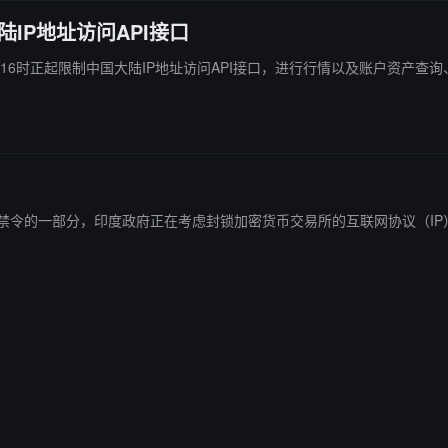
陆IP地址访问API接口
日北京时间16时正起限制中国大陆IP地址访问API接口，进行行情以及账户资
度政府正在考虑封锁加密货币交易所的互联网协议（IP）地址。 此前消息，印度将提议一项法律，禁止几乎