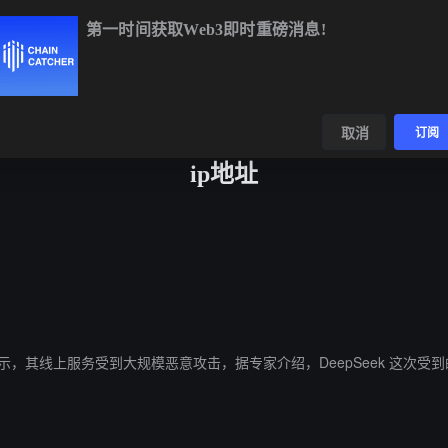
第一时间获取Web3即时重磅消息!
BTC
$64,999.15
+0.69%
ETH
$1,914.65
+0.52%
BN
数据
发现
取消
订阅
ip地址
）官网显示，其线上服务受到大规模恶意攻击，据专家介绍，DeepSeek 这次受