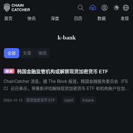
首页
快讯
深度
日历
数据
发现
k-bank
全部
文章
快讯
韩国金融监管机构或解禁现货加密货币 ETF
ChainCatcher 消息，据 The Block 报道，韩国金融服务委员会（FS
C）近日表示，将重新评估解除现货加密货币 ETF 和机构账户在加密
货币交易所交易的禁令。这一消息标志着监管机构对数字资产态度的
2024-10-10
现货加密货币 ETF
Upbit
K-bank
重大转变。 据悉，FSC 新成立的加密货币委员会将审查现行禁令。
此前，韩国立法者一直呼吁改变现状，执政的民主党和反对党在今年
早些时候的大选竞选中均承诺批准本地现货比特币 ETF。自 2018 年
以来，韩国机构投资者实际上被禁止在加密货币交易所开设交易账
户。此次政策调整可能为机构投资者参与加密货币市场开辟新的渠