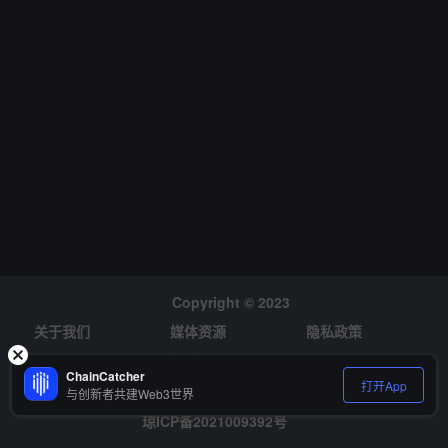
道。 与此同时，FSC 主席 Kim Byung-hwan 表示将调查韩国数字资
产交易所的垄断结构。数据显示，在韩国五家获得完整牌照的交易所
中，Upbit 在过去 24 小时内处理了超过 11.7 亿美元的交易量，占据
了超过 61% 的市场份额。今年 3 月，其月平均市场份额一度飙升至
80%。民主党议员 Lee Kang-il 还对 Upbit 与其合作银行 K-bank 之
间的金融关系表示担忧。他指出，Upbit 的存款占 K-bank 总存款的 2
0%，警告如果两者的合作关系中断，可能引发挤兑风险。
Copyright © 2023
关于我们
媒体资源
隐私政策
风险提示
招聘
ChainCatcher
打开App
与创新者共建Web3世界
琼ICP备2021009392号