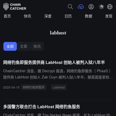
首页
快讯
深度
日历
数据
发现
labhost
全部
文章
快讯
网络钓鱼即服务提供商 LabHost 创始人被判入狱八年半
ChainCatcher 消息，据 Decrypt 报道，网络钓鱼即服务（ PhaaS ）
提供商 LabHost 创始人 Zak Coyn 被判入狱八年半，据英国皇家检察
署称，这名 24 岁的年轻人因设计和运营该网站而获得了价值 23 万
2025-04-15
网络钓鱼即服务
LabHost
美元的加密货币，这些数字资产通过多个钱包进行清洗，最终由第三
方兑换成现金后转入他的银行。 据估计，91 个国家的数千名犯罪分
子利用 LabHost 实施诈骗，诈骗人数总计超过一百万人。 此前消
多国警方联合打击 LabHost 网络钓鱼服务
息，多国警方联合打击 LabHost 网络钓鱼服务。
ChainCatcher 消息，据 The Hacker News 报道，名为 LabHost 的