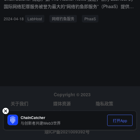
国际网络犯罪服务被誉为最大的“网络钓鱼即服务”（PhaaS）提供商
之一服务行动的一部分，全球范围内已逮捕 37 名嫌疑人。 据悉，该
2024-04-18
LabHost
网络钓鱼服务
PhaaS
服务被用于窃取全球受害者个人凭证，被誉为最大的“网络钓鱼即服
务”（PhaaS）提供商之一。墨尔本和阿德莱德的两名 LabHost 用户
因涉网络钓鱼犯罪于 4 月 17 日被捕，另有三人涉毒被捕。同期，欧
洲刑警组织领导的行动也逮捕了 32 人，包括 4 名开发运营该服务的
英国人。全球共搜查 70 处地址，LabHost 及其钓鱼网站集群已被没
收 此外，LabHost 提供针对银行、知名品牌和服务提供商的钓鱼页
面，涉及美、加、英等国。其 PhaaS 服务每月收费 179 至 300 美
元，吸引全球万名犯罪分子。估计其钓鱼基础设施含 4 万多个域名，
受害者在澳、英等地超过 16 万。
Copyright © 2023
关于我们
媒体资源
隐私政策
风险提示
招聘
ChainCatcher
打开App
与创新者共建Web3世界
琼ICP备2021009392号