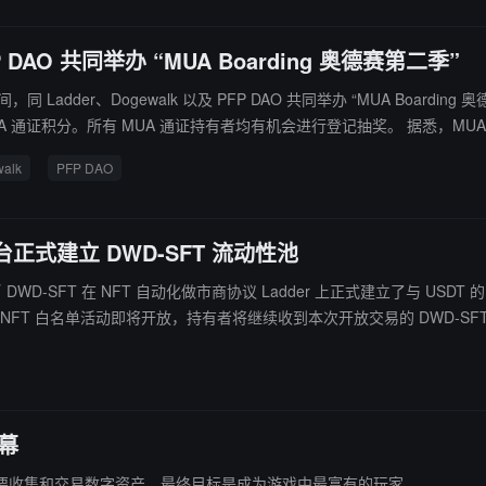
FP DAO 共同举办 “MUA Boarding 奥德赛第二季”
 日期间，同 Ladder、Dogewalk 以及 PFP DAO 共同举办 “MUA Board
MUA 通证持有者均有机会进行登记抽奖。 据悉，MUA DAO 是一个元宇宙中间件基础设施，为
现跨多个元宇宙平台兼容和互操作的数字资产的创建、运营和管理。
alk
PFP DAO
 平台正式建立 DWD-SFT 流动性池
质化代币 DWD-SFT 在 NFT 自动化做市商协议 Ladder 上正式建立了与 U
T 持有人和测试网参与用户空投的奖励。SFT 借助 Solv 协议提出的 ERC3525 标
开幕
需要收集和交易数字资产，最终目标是成为游戏中最富有的玩家。