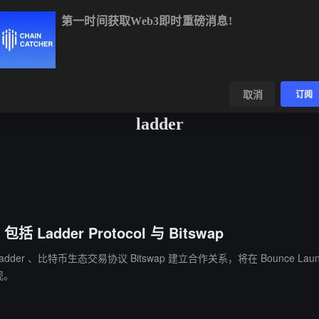
第一时间获取Web3即时重磅消息!
BTC
$64,351.64
-0.56%
ETH
$1,904.05
-0.23%
BNB
$5
数据
发现
取消
订阅
ladder
 Ladder Protocol 与 Bitswap
 、比特币生态交易协议 Bitswap 建立合作关系，将在 Bounce Launchpad 上合作推出“二鸟
现。