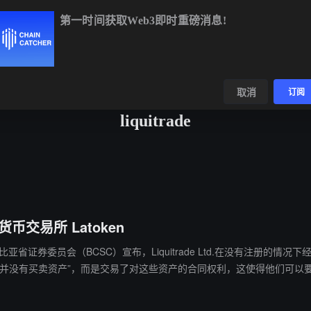
第一时间获取Web3即时重磅消息!
BTC
$64,758.72
+0.89%
ETH
$1,910.96
+2.27%
BN
数据
发现
取消
订阅
liquitrade
货币交易所 Latoken
伦比亚省证券委员会（BCSC）宣布，Liquitrade Ltd.在没有注册的情况下经营 
上并没有买卖资产”，而是交易了对这些资产的合同权利，这使得他们可以
，而这是法案所要求的。”