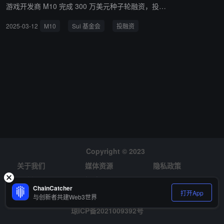
游戏开发商 M10 完成 300 万美元种子轮融资，投资
方包括 Sui Foundation、GSR、Big Brain Holding
2025-03-12
M10
Sui 基金会
投融资
s、Monoceros、Blockchain Founders Fund 和 Pres
to Labs 等。 该公司旨在解决免费游戏模式中的核心
问题，特别是过度激进的变现方式。M10 正在开发一
款竞技多人射击游戏，通过区块链技术创建新的游戏
商业模式，使玩家能够创造并变现自己的价值。该开
发商团队成员来自《刺客信条》、《荒野大镖客 2》
和《GTA V》等 3A 级游戏项目。
Copyright © 2023
关于我们
媒体资源
隐私政策
风险提示
招聘
ChainCatcher
打开App
与创新者共建Web3世界
琼ICP备2021009392号