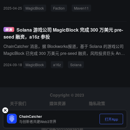
d 旗下 Faction 领投，Maven11、Mechanism Capita
2025-04-25
MagicBlock
Faction
Maven11
l、Robot Ventures、Delphi Ventures、Equilibrium、
Pivot Global 等机构以及 Solana 联合创始人 Toly 等
天使投资人参投。
Solana 游戏公司 MagicBlock 完成 300 万美元 pre-
seed 融资，a16z 参投
ChainCatcher 消息，据 Blockworks报道，基于 Solana 的游戏公司
MagicBlock 已完成 300 万美元 pre-seed 融资，风险投资巨头 Andr
eessen Horowitz（a16z）参投。该公司计划利用这笔新资金扩大团
2024-09-18
MagicBlock
a16z
Solana
队和开发技术，其中包括将其游戏引擎引入 Solana 主网，并与在线
游戏合作。 据悉，MagicBlock 成立于 2023 年 9 月，目前正在开发
一款游戏引擎，可以让视频游戏完全在链上运行。
Copyright © 2023
关于我们
媒体资源
隐私政策
风险提示
招聘
ChainCatcher
打开App
与创新者共建Web3世界
琼ICP备2021009392号