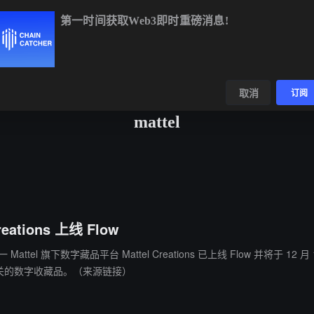
第一时间获取Web3即时重磅消息!
BTC
$64,758.72
+0.89%
ETH
$1,910.96
+2.27%
BNB
$59
数据
发现
取消
订阅
mattel
eations 上线 Flow
tel 旗下数字藏品平台 Mattel Creations 已上线 Flow 并将于 12 月 
 相关的数字收藏品。（来源链接）