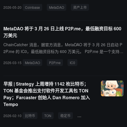
2026-05-20
Coinbase
MetaDAO
资产上市
MetaDAO 将于 3 月 26 日上线 P2P.me，最低融资目标 600
万美元
ChainCatcher 消息，据官方消息，MetaDAO 将于 3 月 26 日启动 P
2P.me 的 IC0，最低融资目标为 600 万美元。 P2P.me 是一个支持加
密货币兑换法币的应用，曾于 2025 年 4 月完成 Multicoin 和 Coinba
2026-03-15
MetaDAO
P2P.me
IC0
se Ventures 参投的 200 万美元种子轮融资。值得注意的是，2 月
初，Solana 生态发行平台 MetaDAO 迎来了首个 IC0 失败的项目 Hu
rupay。该项目未能在规定时间内完成最低募集目标（300 万美
早报 | Strategy 上周增持 1142 枚比特币；
元）。
TON 基金会推出支付软件开发工具包 TON
Pay；Farcaster 创始人 Dan Romero 加入
Tempo
2026-02-10
比特币
TON
稳定币
Farcaster
MegaETH