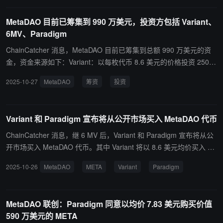
mon 募资额达 2,000 万、4,000 万至 1 亿美元等多个区间的用户全
部被“闷杀”。而疑似内幕地址“KimballDavies”在该事件上全部选择低
MetaDAO 目前已筹集到 990 万美元，投资方包括 Variant、
概率的“yes”，合计盈利超 50 万美元。
6MV、Paradigm
ChainCatcher 消息，MetaDAO 目前已筹集到总额 990 万美元的资
金，资金来源如下：Variant：以每枚代币 8.6 美元的价格投资 250
万美元；6MV：以约每枚代币 6.35 美元的价格投资 150 万美元；Pa
2025-10-27
MetaDAO
筹资
投资
radigm：以每枚代币 7.83 美元的价格投资 590 万美元，加大投资力
度并增持现有仓位。
Variant 和 Paradigm 宣布将从公开市场买入 MetaDAO 代币
ChainCatcher 消息，继 6 MV 后，Variant 和 Paradigm 宣布将从公
开市场买入 MetaDAO 代币。其中 Variant 将以 8.6 美元均价买入 25
0 万美元代币，Paradigm 则计划以 7.83 美元买入 590 万美元代
2025-10-26
MetaDAO
META
Variant
Paradigm
币。
MetaDAO 联创：Paradigm 同意以均价 7.83 美元购买价值
590 万美元的 META