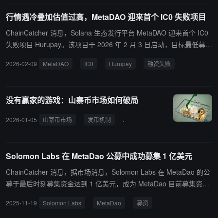
行情遇冷叠加估值过高，MetaDAO 迎来首个 IC0 失败项目
ChainCatcher 消息，Solana 生态发行平台 MetaDAO 迎来首个 IC0
失败项目 Hurupay。该项目于 2026 年 2 月 3 日启动，目标最低募集
300 万美元。最终只募集到约 2,003,593 美元（约 67% 的最低目
2026-02-09
MetaDAO
IC0
Hurupay
融资失败
标）。由于未达规定的最低融资门槛，MetaDAO 宣布本次 IC0 失
败，所有参与者资金被退回。 社区反馈，项目估值过高、团队背景不
明、本次融资条款发生重大变更均是本次 IC0 失利的因素。
没有赢家的游戏：山寨币市场如何破局
2026-01-05
山寨币市场
发币机制
Meme 币
MetaDAO
代
Solomon Labs 在 MetaDao 公募中成功募集 1 亿美元
ChainCatcher 消息，据市场消息，Solomon Labs 在 MetaDao 的公
募于最后时刻募集资金达到 1 亿美元，成为 MetaDao 目前募集资金
第二高的项目，仅次于 UmbraPrivacy。此前该项目募资金额多日维
2025-11-19
Solomon Labs
MetaDao
募资
持在 300 万至 500 万美元区间。受此影响，Polymarket 上预测 Solo