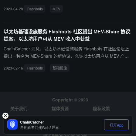
分分配给以太坊用户。MEV-Share 协议包含在 Flashbots Protect
2023-04-20
Flashbots
MEV
中，Flashbots Protect 是一种可以与用户钱包集成的远程过程调用
（RPC）工具，旨在抵御试图通过抢先用户交易获取利润的机器人。
Flashbots 声称，通过 MEV-Share 可以让用户能够调整隐私设置和
以太坊基础设施服务 Flashbots 社区提出 MEV-Share 协议
管理订单流共享，这可以防止抢先交易，同时有选择地与操作 MEV
提案，以太坊用户可从 MEV 收入中获益
机器人的搜寻者共享交易信息。因此，用户有资格获得“MEV 再分配
奖励”，同时保持基本的隐私水平。（来源链接）
ChainCatcher 消息，以太坊基础设施服务 Flashbots 在社区论坛上
提出一种名为 MEV-Share 的新协议，允许以太坊用户从 MEV 产生
的利润中获益，并成为交易供应量的一部分，获益者将不仅仅是验证
2023-02-16
Flashbots
基础设施
节点和区块构建者。目前，该协议仍在提案阶段。
Copyright © 2023
关于我们
媒体资源
隐私政策
风险提示
招聘
ChainCatcher
打开App
与创新者共建Web3世界
琼ICP备2021009392号