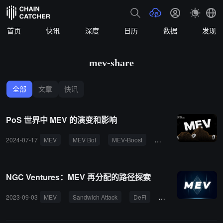
首页
快讯
深度
日历
数据
发现
mev-share
全部
文章
快讯
PoS 世界中 MEV 的演变和影响
2024-07-17
MEV
MEV Bot
MEV-Boost
MEV 机器人
MEV-
NGC Ventures：MEV 再分配的路径探索
2023-09-03
MEV
Sandwich Attack
DeFi
Dapps
MEV-Sha